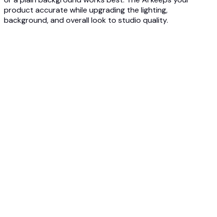
product accurate while upgrading the lighting,
background, and overall look to studio quality.
1
Upload your product photo
Upload a basic photo of your product, even a phone
snapshot works. JPG, PNG, or WEBP up to 10MB. No studio,
lighting kit, or photographer needed.
2
Pick a style