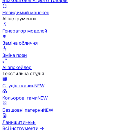
Безкоштовні AI фото товарів
Невидимий манекен
AI інструменти
Генератор моделей
Заміна обличчя
Зміна пози
AI апскейлер
Текстильна студія
Студія тканин
NEW
Кольорові гами
NEW
Безшовні патерни
NEW
Лайншити
FREE
Всі інструменти
→