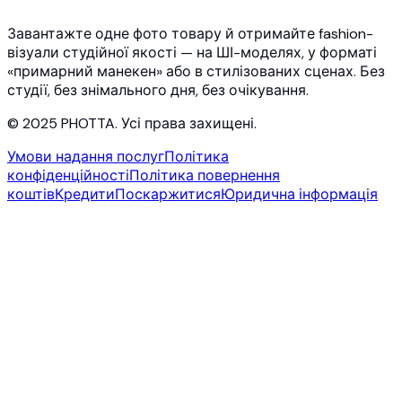
Blog
Контакти
Завантажте одне фото товару й отримайте fashion-
візуали студійної якості — на ШІ-моделях, у форматі
«примарний манекен» або в стилізованих сценах. Без
студії, без знімального дня, без очікування.
© 2025 PHOTTA. Усі права захищені.
Умови надання послуг
Політика
конфіденційності
Політика повернення
коштів
Кредити
Поскаржитися
Юридична інформація