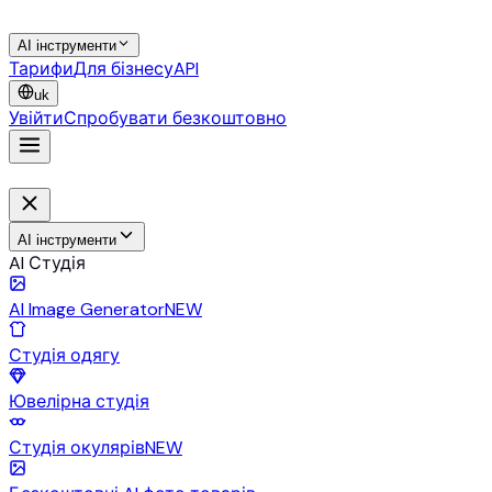
AI інструменти
Тарифи
Для бізнесу
API
uk
Увійти
Спробувати безкоштовно
AI інструменти
AI Студія
AI Image Generator
NEW
Студія одягу
Ювелірна студія
Студія окулярів
NEW