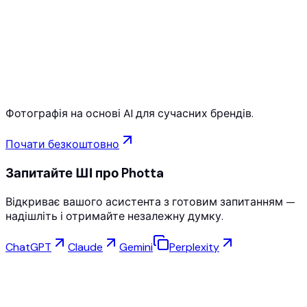
Free to Start
No Credit Card Required
Cancel Anytime
Фотографія на основі AI для сучасних брендів.
Почати безкоштовно
Запитайте ШІ про Photta
Відкриває вашого асистента з готовим запитанням —
надішліть і отримайте незалежну думку.
ChatGPT
Claude
Gemini
Perplexity