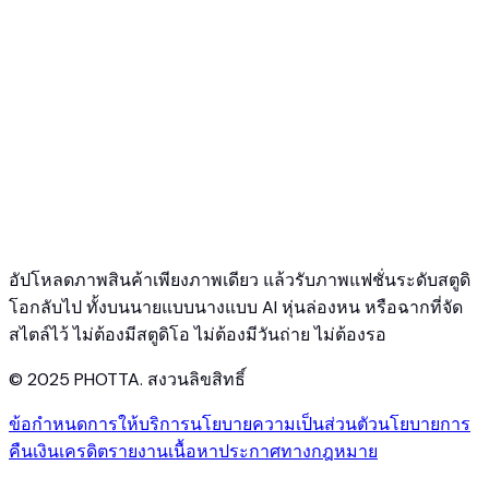
API ลองสวมเสมือน
API ลองเครื่องประดับ
Ghost Mannequin API
เอกสาร API
ราคา
Photta Business
Blog
ติดต่อเรา
อัปโหลดภาพสินค้าเพียงภาพเดียว แล้วรับภาพแฟชั่นระดับสตูดิ
โอกลับไป ทั้งบนนายแบบนางแบบ AI หุ่นล่องหน หรือฉากที่จัด
สไตล์ไว้ ไม่ต้องมีสตูดิโอ ไม่ต้องมีวันถ่าย ไม่ต้องรอ
© 2025 PHOTTA. สงวนลิขสิทธิ์
ข้อกำหนดการให้บริการ
นโยบายความเป็นส่วนตัว
นโยบายการ
คืนเงิน
เครดิต
รายงานเนื้อหา
ประกาศทางกฎหมาย