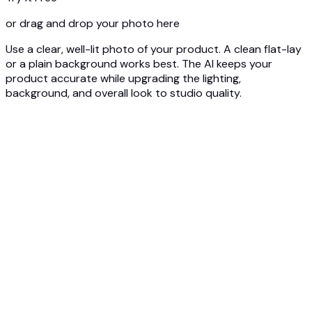
or drag and drop your photo here
Use a clear, well-lit photo of your product. A clean flat-lay
or a plain background works best. The AI keeps your
product accurate while upgrading the lighting,
background, and overall look to studio quality.
1
Upload your product photo
Upload a basic photo of your product, even a phone
snapshot works. JPG, PNG, or WEBP up to 10MB. No studio,