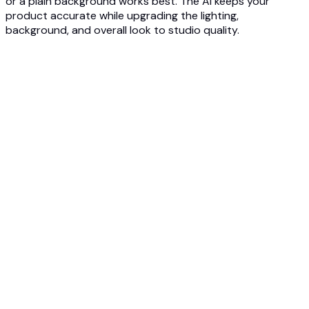
or a plain background works best. The AI keeps your
product accurate while upgrading the lighting,
background, and overall look to studio quality.
1
Upload your product photo
Upload a basic photo of your product, even a phone
snapshot works. JPG, PNG, or WEBP up to 10MB. No studio,
lighting kit, or photographer needed.
2
Pick a style