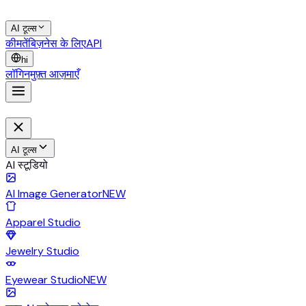
AI टूल्स
कीमतें
बिज़नेस के लिए
API
hi
लॉगिन
मुफ़्त आज़माएँ
AI टूल्स
AI स्टूडियो
AI Image Generator
NEW
Apparel Studio
Jewelry Studio
Eyewear Studio
NEW