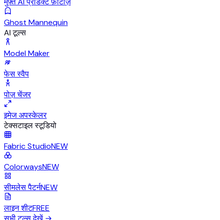
मुफ़्त AI प्रोडक्ट फ़ोटोज़
Ghost Mannequin
AI टूल्स
Model Maker
फेस स्वैप
पोज़ चेंजर
इमेज अपस्केलर
टेक्सटाइल स्टूडियो
Fabric Studio
NEW
Colorways
NEW
सीमलेस पैटर्न
NEW
लाइन शीट
FREE
सभी टूल्स देखें
→