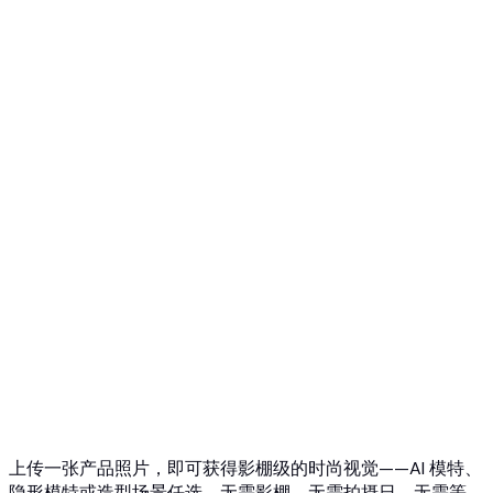
什么是AI换装器？
幽灵人台 → AI模特
Top 5 幽灵人台AI
3D幽灵人台照片
API 概览
快速入门
虚拟试穿 API
珠宝试戴 API
Ghost Mannequin API
API 文档
价格
Photta Business
Blog
联系我们
上传一张产品照片，即可获得影棚级的时尚视觉——AI 模特、
隐形模特或造型场景任选。无需影棚、无需拍摄日、无需等