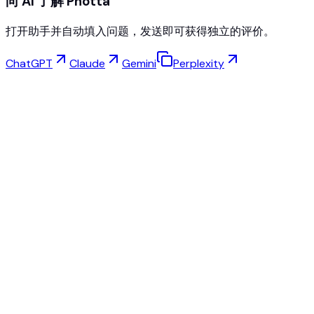
向 AI 了解 Photta
打开助手并自动填入问题，发送即可获得独立的评价。
ChatGPT
Claude
Gemini
Perplexity
虚拟试穿
珠宝工作室
眼镜工作室
NEW
免费AI产品照片
模特创建器
AI放大
姿势切换
AI幽灵人台免费
所有评价和价格