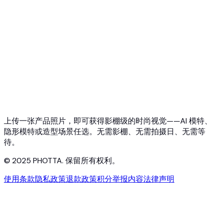
快速入门
虚拟试穿 API
珠宝试戴 API
Ghost Mannequin API
API 文档
价格
Photta Business
Blog
联系我们
上传一张产品照片，即可获得影棚级的时尚视觉——AI 模特、
隐形模特或造型场景任选。无需影棚、无需拍摄日、无需等
待。
© 2025 PHOTTA. 保留所有权利。
使用条款
隐私政策
退款政策
积分
举报内容
法律声明