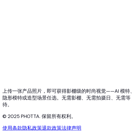
API 概览
快速入门
虚拟试穿 API
珠宝试戴 API
Ghost Mannequin API
API 文档
价格
Photta Business
Blog
联系我们
上传一张产品照片，即可获得影棚级的时尚视觉——AI 模特、
隐形模特或造型场景任选。无需影棚、无需拍摄日、无需等
待。
© 2025 PHOTTA. 保留所有权利。
使用条款
隐私政策
退款政策
法律声明