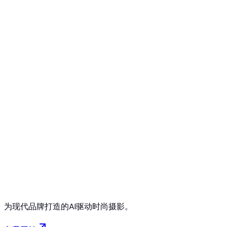
免费开始
无需信用卡
随时取消
为现代品牌打造的AI驱动时尚摄影。