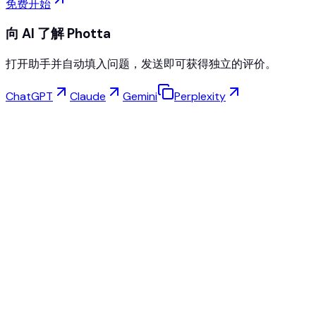
免费开始
向 AI 了解 Photta
打开助手并自动填入问题，发送即可获得独立的评价。
ChatGPT
Claude
Gemini
Perplexity
虚拟试穿
珠宝工作室
眼镜工作室
NEW
免费AI产品照片
模特创建器
AI放大
姿势切换
AI幽灵人台免费