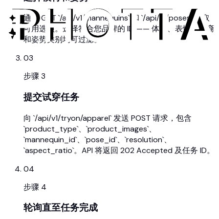
通过 GET `/api/v1/mannequins` 和 `/api/v1/poses` 获取
可用选项。选择符合您品牌的 ID —— 体型、表情、族裔
和姿势类别均可过滤。
03
步骤
3
提交试穿任务
向 `/api/v1/tryon/apparel` 发送 POST 请求，包含
`product_type`、`product_images`、
`mannequin_id`、`pose_id`、`resolution`、
`aspect_ratio`。API 将返回 202 Accepted 及任务 ID。
04
步骤
4
轮询直至任务完成