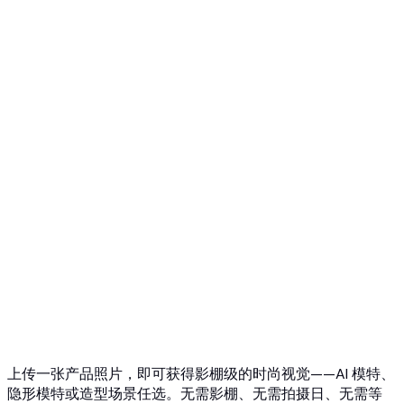
幽灵人台 → AI模特
Top 5 幽灵人台AI
3D幽灵人台照片
API 概览
快速入门
虚拟试穿 API
珠宝试戴 API
Ghost Mannequin API
API 文档
价格
Photta Business
Blog
联系我们
上传一张产品照片，即可获得影棚级的时尚视觉——AI 模特、
隐形模特或造型场景任选。无需影棚、无需拍摄日、无需等