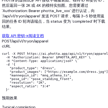
Photta 的虚拟试穿 API 接收平铺服装图、模特 ID 和姿势 ID，
然后返回一张 2K 或 4K 的模特实拍图。您需要通过
`Authorization: Bearer photta_live_xxx` 进行认证，向
`/api/v1/tryon/apparel` 发送 POST 请求，每隔 3–5 秒使用返
回的任务 ID 轮询该端点，当 status 变为 `completed` 时下载
结果。
获取 API 密钥
→
阅读文档
POST
/api/v1/
tryon/apparel
cURL
curl -X POST https://ai.photta.app/api/v1/tryon/apparel
  -H "Authorization: Bearer $PHOTTA_API_KEY" \

  -H "Content-Type: application/json" \

  -d '{

    "product_type": "dress",

    "product_images": ["https://example.com/dress.jpg"]
    "mannequin_id": "mnq_athena_ts",

    "pose_id": "pose_standing_front",

    "resolution": "2K",

    "aspect_ratio": "3:4"

  }'
预期效果
Typical completion