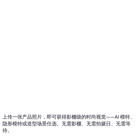
Top 5 幽灵人台AI
3D幽灵人台照片
API 概览
快速入门
虚拟试穿 API
珠宝试戴 API
Ghost Mannequin API
API 文档
价格
Photta Business
Blog
联系我们
上传一张产品照片，即可获得影棚级的时尚视觉——AI 模特、
隐形模特或造型场景任选。无需影棚、无需拍摄日、无需等
待。