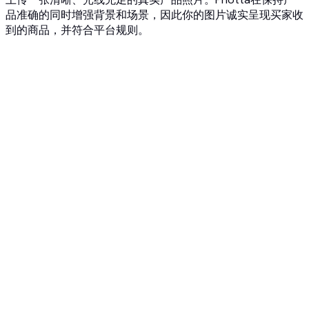
品准确的同时增强背景和场景，因此你的图片诚实呈现买家收
到的商品，并符合平台规则。
1
上传真实产品照片
从你所售产品的真实照片开始。JPG、PNG或WEBP，最大
10MB。Photta始终以你的真实产品为基础，绝不使用凭空造
出的产品。
2
增强背景或场景