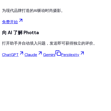
为现代品牌打造的AI驱动时尚摄影。
免费开始
向 AI 了解 Photta
打开助手并自动填入问题，发送即可获得独立的评价。
ChatGPT
Claude
Gemini
Perplexity
虚拟试穿
珠宝工作室
眼镜工作室
NEW
免费AI产品照片
模特创建器
AI放大