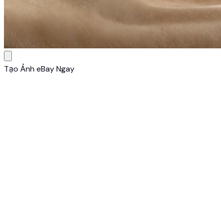
Tạo Ảnh eBay Ngay
1
Tải Ảnh Bất Kỳ
Chỉ cần tải ảnh chụp từ điện thoại. AI của chúng tôi sẽ xử
lý và nâng cấp thành chất lượng studio chuẩn eBay.
2