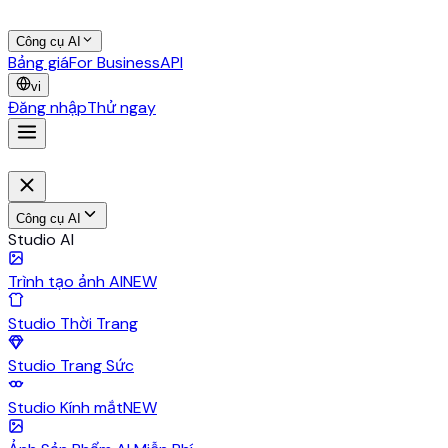
Công cụ AI
Bảng giá
For Business
API
vi
Đăng nhập
Thử ngay
Công cụ AI
Studio AI
Trình tạo ảnh AI
NEW
Studio Thời Trang
Studio Trang Sức
Studio Kính mắt
NEW