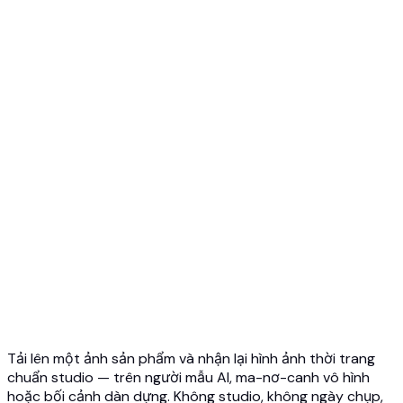
Ma-nơ-canh Ma → AI
Top 5 Ma-nơ-canh Ma AI
Ảnh Ma-nơ-canh Ma 3D
Tổng quan API
Bắt đầu nhanh
API thử đồ ảo
API thử trang sức
API Ghost Mannequin
Tài liệu API
Bảng giá
Photta Business
Blog
Liên hệ
Tải lên một ảnh sản phẩm và nhận lại hình ảnh thời trang
chuẩn studio — trên người mẫu AI, ma-nơ-canh vô hình
hoặc bối cảnh dàn dựng. Không studio, không ngày chụp,