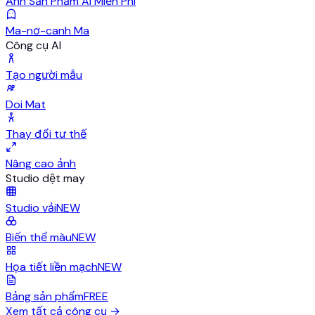
Ảnh Sản Phẩm AI Miễn Phí
Ma-nơ-canh Ma
Công cụ AI
Tạo người mẫu
Doi Mat
Thay đổi tư thế
Nâng cao ảnh
Studio dệt may
Studio vải
NEW
Biến thể màu
NEW
Họa tiết liền mạch
NEW
Bảng sản phẩm
FREE
Xem tất cả công cụ
→