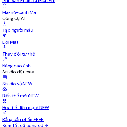
Ảnh Sản Phẩm AI Miễn Phí
Ma-nơ-canh Ma
Công cụ AI
Tạo người mẫu
Doi Mat
Thay đổi tư thế
Nâng cao ảnh
Studio dệt may
Studio vải
NEW
Biến thể màu
NEW
Họa tiết liền mạch
NEW
Bảng sản phẩm
FREE
Xem tất cả công cụ
→