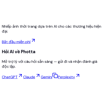
Không cần thẻ tín dụng
Hủy bất cứ lúc nào
Nhiếp ảnh thời trang dựa trên AI cho các thương hiệu hiện
đại.
Bắt đầu miễn phí
Hỏi AI về Photta
Mở trợ lý với câu hỏi sẵn sàng — gửi đi và nhận đánh giá
độc lập.
ChatGPT
Claude
Gemini
Perplexity
Thử Đồ Ảo