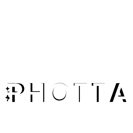
hoac bat ky loai hinh anh nao khac. Khong co han che ve
noi dung hoac phong cach hinh anh.
Khám phá Tính năng
E-Commerce Sellers
Upscale product photos for zoom functionality and detail
views. Give customers crystal-clear images that showcase
quality.