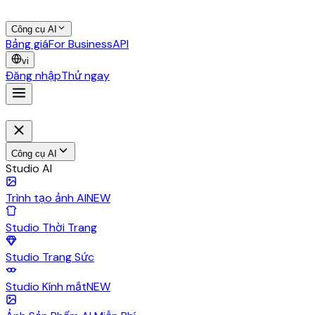
Công cụ AI
Bảng giá
For Business
API
vi
Đăng nhập
Thử ngay
Công cụ AI
Studio AI
Trình tạo ảnh AI
NEW
Studio Thời Trang
Studio Trang Sức
Studio Kính mắt
NEW