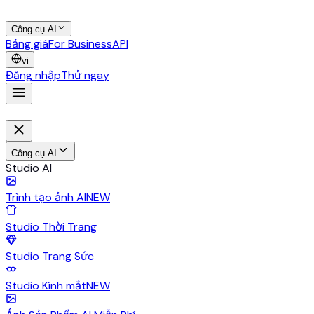
Công cụ AI
Bảng giá
For Business
API
vi
Đăng nhập
Thử ngay
Công cụ AI
Studio AI
Trình tạo ảnh AI
NEW
Studio Thời Trang
Studio Trang Sức
Studio Kính mắt
NEW