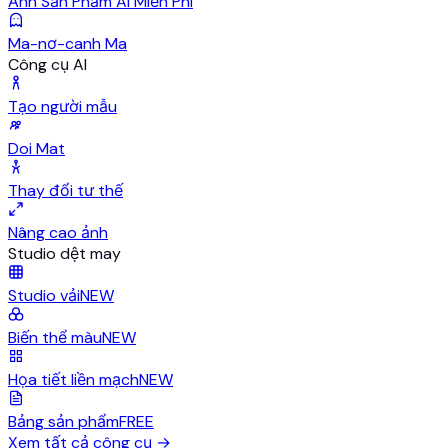
Ảnh Sản Phẩm AI Miễn Phí
Ma-nơ-canh Ma
Công cụ AI
Tạo người mẫu
Doi Mat
Thay đổi tư thế
Nâng cao ảnh
Studio dệt may
Studio vải
NEW
Biến thể màu
NEW
Họa tiết liền mạch
NEW
Bảng sản phẩm
FREE
Xem tất cả công cụ
→