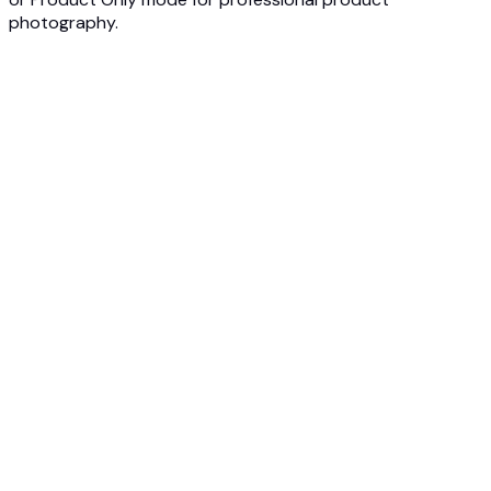
photography.
1
Tải Ảnh Sản Phẩm
Tải lên ảnh kính mắt hoặc kính râm của bạn. AI sẽ tự động
phân tích gọng kính, kích thước, màu sắc và loại tròng kính.
2
Chọn Chế Độ
Chọn 'On-Model' để xem kính trên mặt người mẫu, hoặc
'Product Only' để chụp ảnh sản phẩm với phông nền studio