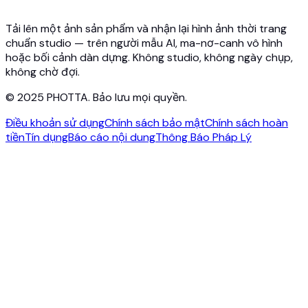
Blog
Liên hệ
Tải lên một ảnh sản phẩm và nhận lại hình ảnh thời trang
chuẩn studio — trên người mẫu AI, ma-nơ-canh vô hình
hoặc bối cảnh dàn dựng. Không studio, không ngày chụp,
không chờ đợi.
© 2025 PHOTTA. Bảo lưu mọi quyền.
Điều khoản sử dụng
Chính sách bảo mật
Chính sách hoàn
tiền
Tín dụng
Báo cáo nội dung
Thông Báo Pháp Lý