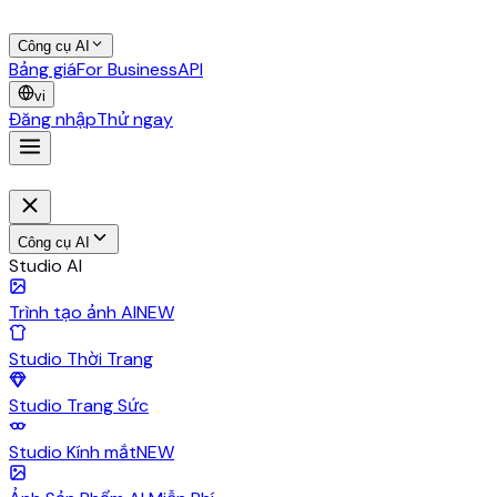
Công cụ AI
Bảng giá
For Business
API
vi
Đăng nhập
Thử ngay
Công cụ AI
Studio AI
Trình tạo ảnh AI
NEW
Studio Thời Trang
Studio Trang Sức
Studio Kính mắt
NEW