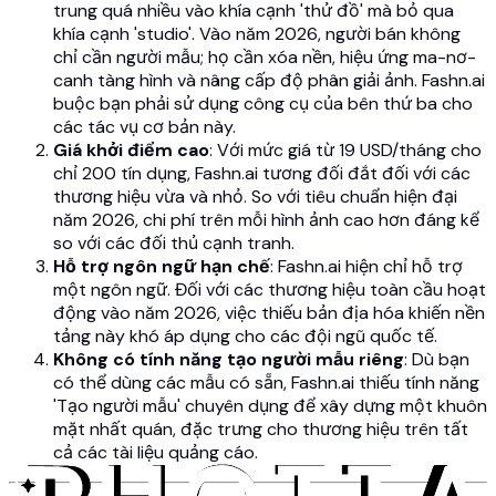
trung quá nhiều vào khía cạnh 'thử đồ' mà bỏ qua
khía cạnh 'studio'. Vào năm 2026, người bán không
chỉ cần người mẫu; họ cần xóa nền, hiệu ứng ma-nơ-
canh tàng hình và nâng cấp độ phân giải ảnh. Fashn.ai
buộc bạn phải sử dụng công cụ của bên thứ ba cho
các tác vụ cơ bản này.
Giá khởi điểm cao
: Với mức giá từ 19 USD/tháng cho
chỉ 200 tín dụng, Fashn.ai tương đối đắt đối với các
thương hiệu vừa và nhỏ. So với tiêu chuẩn hiện đại
năm 2026, chi phí trên mỗi hình ảnh cao hơn đáng kể
so với các đối thủ cạnh tranh.
Hỗ trợ ngôn ngữ hạn chế
: Fashn.ai hiện chỉ hỗ trợ
một ngôn ngữ. Đối với các thương hiệu toàn cầu hoạt
động vào năm 2026, việc thiếu bản địa hóa khiến nền
tảng này khó áp dụng cho các đội ngũ quốc tế.
Không có tính năng tạo người mẫu riêng
: Dù bạn
có thể dùng các mẫu có sẵn, Fashn.ai thiếu tính năng
'Tạo người mẫu' chuyên dụng để xây dựng một khuôn
mặt nhất quán, đặc trưng cho thương hiệu trên tất
cả các tài liệu quảng cáo.