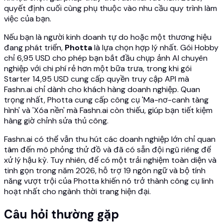
quyết định cuối cùng phụ thuộc vào nhu cầu quy trình làm
việc của bạn.
Nếu bạn là người kinh doanh tự do hoặc một thương hiệu
đang phát triển,
Photta
là lựa chọn hợp lý nhất. Gói Hobby
chỉ 6,95 USD cho phép bạn bắt đầu chụp ảnh AI chuyên
nghiệp với chi phí rẻ hơn một bữa trưa, trong khi gói
Starter 14,95 USD cung cấp quyền truy cập API mà
Fashn.ai chỉ dành cho khách hàng doanh nghiệp. Quan
trọng nhất, Photta cung cấp công cụ 'Ma-nơ-canh tàng
hình' và 'Xóa nền' mà Fashn.ai còn thiếu, giúp bạn tiết kiệm
hàng giờ chỉnh sửa thủ công.
Fashn.ai có thể vẫn thu hút các doanh nghiệp lớn chỉ quan
tâm đến mô phỏng thử đồ và đã có sẵn đội ngũ riêng để
xử lý hậu kỳ. Tuy nhiên, để có một trải nghiệm toàn diện và
tinh gọn trong năm 2026, hỗ trợ 19 ngôn ngữ và bộ tính
năng vượt trội của Photta khiến nó trở thành công cụ linh
hoạt nhất cho ngành thời trang hiện đại.
Câu hỏi thường gặp