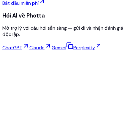
Bắt đầu miễn phí
Hỏi AI về Photta
Mở trợ lý với câu hỏi sẵn sàng — gửi đi và nhận đánh giá
độc lập.
ChatGPT
Claude
Gemini
Perplexity
Thử Đồ Ảo
Studio Trang Sức
Studio Kính mắt
NEW
Ảnh sản phẩm AI miễn phí
Tạo Người Mẫu
Nâng Cấp AI
Đổi Tư Thế
AI Ma-nơ-canh Ảo Miễn Phí