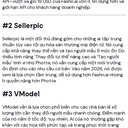
API—vượt xa gói 19 USD của Fashn.ai vốn ít tín dụng hơn và
giới hạn API cho khách hàng doanh nghiệp.
#2 Sellerpic
Sellerpic là một đối thủ đáng gờm cho những ai tập trung
thuần túy vào tối ưu hóa sàn thương mại điện tử. Nó cung
cấp khả năng thay thế nền và tạo người mẫu ở mức ổn. Dù
thiếu tính năng 'Thay đổi tư thế' nâng cao và 'Tạo người
mẫu' tinh vi như Photta, nó vẫn cung cấp một môi trường
ổn định cho các nhu cầu cơ bản. Vào năm 2026, nó được
xem là lựa chọn tầm trung, dễ sử dụng hơn Fashn.ai nhưng
ít quyền năng hơn Photta.
#3 VModel
VModel vẫn là lựa chọn phổ biến cho các nhà bán lẻ số
lượng lớn cần thay đổi người mẫu nhanh chóng. Điểm mạnh
của nó nằm ở tốc độ; tuy nhiên, AI của nó thường gặp khó
khăn với các họa tiết phức tạp và trang phục thời trang