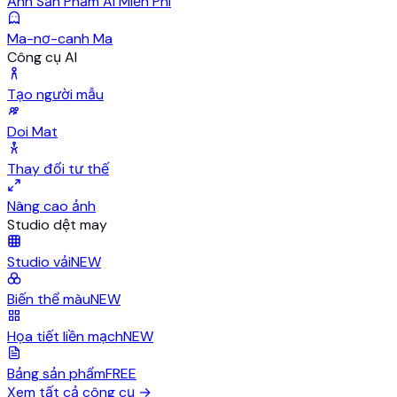
Ảnh Sản Phẩm AI Miễn Phí
Ma-nơ-canh Ma
Công cụ AI
Tạo người mẫu
Doi Mat
Thay đổi tư thế
Nâng cao ảnh
Studio dệt may
Studio vải
NEW
Biến thể màu
NEW
Họa tiết liền mạch
NEW
Bảng sản phẩm
FREE
Xem tất cả công cụ
→