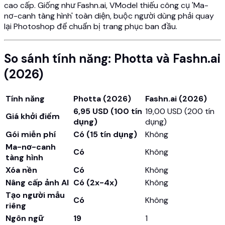
cao cấp. Giống như Fashn.ai, VModel thiếu công cụ 'Ma-
nơ-canh tàng hình' toàn diện, buộc người dùng phải quay
lại Photoshop để chuẩn bị trang phục ban đầu.
So sánh tính năng: Photta và Fashn.ai
(2026)
Tính năng
Photta (2026)
Fashn.ai (2026)
6,95 USD (100 tín
19,00 USD (200 tín
Giá khởi điểm
dụng)
dụng)
Gói miễn phí
Có (15 tín dụng)
Không
Ma-nơ-canh
Có
Không
tàng hình
Xóa nền
Có
Không
Nâng cấp ảnh AI
Có (2x-4x)
Không
Tạo người mẫu
Có
Không
riêng
Ngôn ngữ
19
1