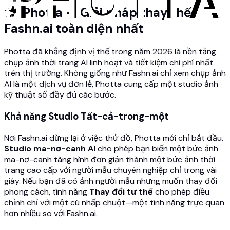
#1 Photta — Giải pháp thay thế
Fashn.ai toàn diện nhất
Photta đã khẳng định vị thế trong năm 2026 là nền tảng
chụp ảnh thời trang AI linh hoạt và tiết kiệm chi phí nhất
trên thị trường. Không giống như Fashn.ai chỉ xem chụp ảnh
AI là một dịch vụ đơn lẻ, Photta cung cấp một studio ảnh
kỹ thuật số đầy đủ các bước.
Khả năng Studio Tất-cả-trong-một
Nơi Fashn.ai dừng lại ở việc thử đồ, Photta mới chỉ bắt đầu.
Studio ma-nơ-canh AI
cho phép bạn biến một bức ảnh
ma-nơ-canh tàng hình đơn giản thành một bức ảnh thời
trang cao cấp với người mẫu chuyên nghiệp chỉ trong vài
giây. Nếu bạn đã có ảnh người mẫu nhưng muốn thay đổi
phong cách, tính năng
Thay đổi tư thế
cho phép điều
chỉnh chỉ với một cú nhấp chuột—một tính năng trực quan
hơn nhiều so với Fashn.ai.