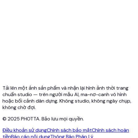
Tổng quan API
Bắt đầu nhanh
API thử đồ ảo
API thử trang sức
API Ghost Mannequin
Tài liệu API
Bảng giá
Photta Business
Blog
Liên hệ
Tải lên một ảnh sản phẩm và nhận lại hình ảnh thời trang
chuẩn studio — trên người mẫu AI, ma-nơ-canh vô hình
hoặc bối cảnh dàn dựng. Không studio, không ngày chụp,
không chờ đợi.
© 2025 PHOTTA. Bảo lưu mọi quyền.
Điều khoản sử dụng
Chính sách bảo mật
Chính sách hoàn
tiền
Báo cáo nội dung
Thông Báo Pháp Lý