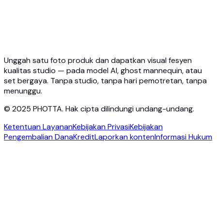
Harga
Photta Business
Blog
Hubungi
Unggah satu foto produk dan dapatkan visual fesyen
kualitas studio — pada model AI, ghost mannequin, atau
set bergaya. Tanpa studio, tanpa hari pemotretan, tanpa
menunggu.
© 2025 PHOTTA. Hak cipta dilindungi undang-undang.
Ketentuan Layanan
Kebijakan Privasi
Kebijakan
Pengembalian Dana
Kredit
Laporkan konten
Informasi Hukum