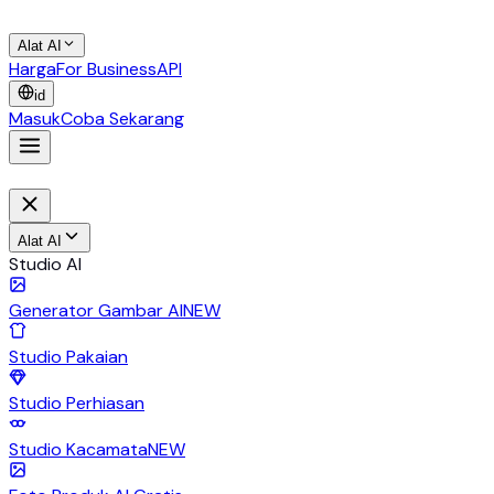
Alat AI
Harga
For Business
API
id
Masuk
Coba Sekarang
Alat AI
Studio AI
Generator Gambar AI
NEW
Studio Pakaian
Studio Perhiasan
Studio Kacamata
NEW