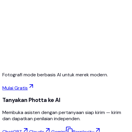
Mulai gratis
Tanpa kartu kredit
Batalkan kapan saja
Fotografi mode berbasis AI untuk merek modern.
Mulai Gratis
Tanyakan Photta ke AI
Membuka asisten dengan pertanyaan siap kirim — kirim
dan dapatkan penilaian independen.
ChatGPT
Claude
Gemini
Perplexity