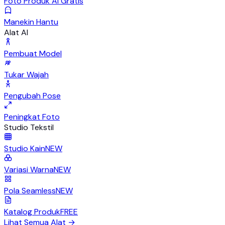
Foto Produk AI Gratis
Manekin Hantu
Alat AI
Pembuat Model
Tukar Wajah
Pengubah Pose
Peningkat Foto
Studio Tekstil
Studio Kain
NEW
Variasi Warna
NEW
Pola Seamless
NEW
Katalog Produk
FREE
Lihat Semua Alat
→