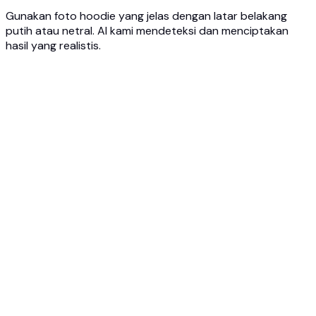
Gunakan foto hoodie yang jelas dengan latar belakang
putih atau netral. AI kami mendeteksi dan menciptakan
hasil yang realistis.
1
Unggah Gambar
Unggah foto hoodie yang jelas - foto produk, gambar
katalog, atau foto dari toko online.
2
Pilih Opsi