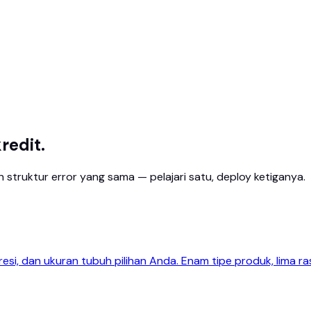
redit.
n struktur error yang sama — pelajari satu, deploy ketiganya.
si, dan ukuran tubuh pilihan Anda. Enam tipe produk, lima ra