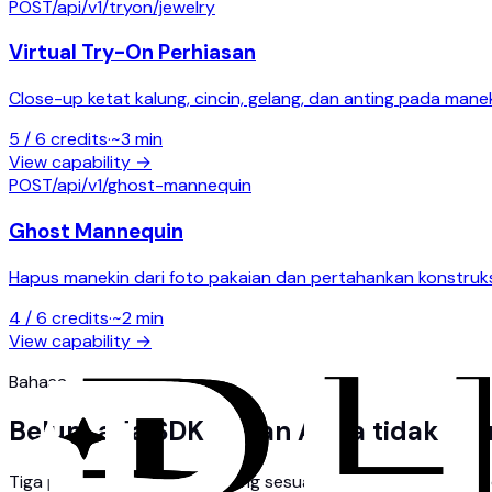
POST
/api/v1/
tryon/jewelry
Virtual Try-On Perhiasan
Close-up ketat kalung, cincin, gelang, dan anting pada mane
5 / 6
credits
·
~
3
min
View capability →
POST
/api/v1/
ghost-mannequin
Ghost Mannequin
Hapus manekin dari foto pakaian dan pertahankan konstruksi
4 / 6
credits
·
~
2
min
View capability →
Bahasa
Belum ada SDK — dan Anda tidak m
Tiga panduan siap tempel yang sesuai dengan rekomendasi d