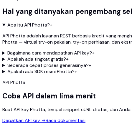
Hal yang ditanyakan pengembang se
Apa itu API Photta?
+
API Photta adalah layanan REST berbasis kredit yang menghas
Photta — virtual try-on pakaian, try-on perhiasan, dan ek
Bagaimana cara mendapatkan API key?
+
Apakah ada tingkat gratis?
+
Seberapa cepat proses generasinya?
+
Apakah ada SDK resmi Photta?
+
API Photta
Coba API dalam lima menit
Buat API key Photta, tempel snippet cURL di atas, dan An
Dapatkan API key
→
Baca dokumentasi