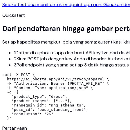
Smoke test dua menit untuk endpoint apa pun. Gunakan denga
Quickstart
Dari pendaftaran hingga gambar pert
Setiap kapabilitas mengikuti pola yang sama: autentikasi, kirim,
1
Daftar di ai.photta.app dan buat API key live dari da
2
Kirim POST job dengan key Anda di header Authorizat
3
Poll endpoint yang sama setiap 3 detik hingga status
curl -X POST \

  https://ai.photta.app/api/v1/tryon/apparel \

  -H "Authorization: Bearer $PHOTTA_API_KEY" \

  -H "Content-Type: application/json" \

  -d '{

    "product_type": "dress",

    "product_images": ["..."],

    "mannequin_id": "mnq_athena_ts",

    "pose_id": "pose_standing_front",

    "resolution": "2K"

  }'
Pertanyaan