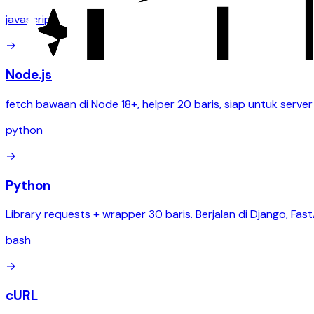
javascript
→
Node.js
fetch bawaan di Node 18+, helper 20 baris, siap untuk server 
python
→
Python
Library requests + wrapper 30 baris. Berjalan di Django, Fast
bash
→
cURL