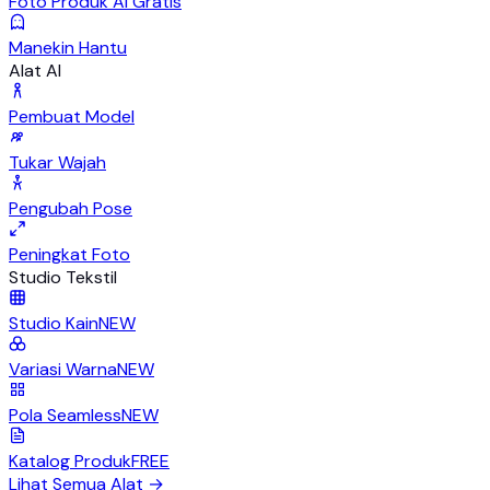
Foto Produk AI Gratis
Manekin Hantu
Alat AI
Pembuat Model
Tukar Wajah
Pengubah Pose
Peningkat Foto
Studio Tekstil
Studio Kain
NEW
Variasi Warna
NEW
Pola Seamless
NEW
Katalog Produk
FREE
Lihat Semua Alat
→