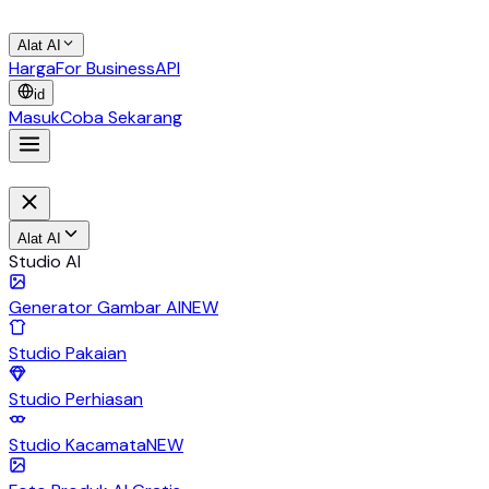
Alat AI
Harga
For Business
API
id
Masuk
Coba Sekarang
Alat AI
Studio AI
Generator Gambar AI
NEW
Studio Pakaian
Studio Perhiasan
Studio Kacamata
NEW