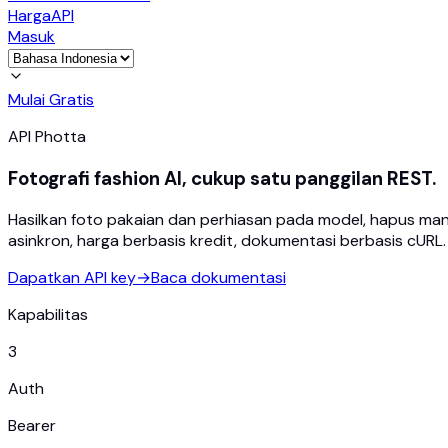
Harga
API
Masuk
Mulai Gratis
API Photta
Fotografi fashion AI, cukup satu panggilan REST.
Hasilkan foto pakaian dan perhiasan pada model, hapus manek
asinkron, harga berbasis kredit, dokumentasi berbasis cURL.
Dapatkan API key
→
Baca dokumentasi
Kapabilitas
3
Auth
Bearer