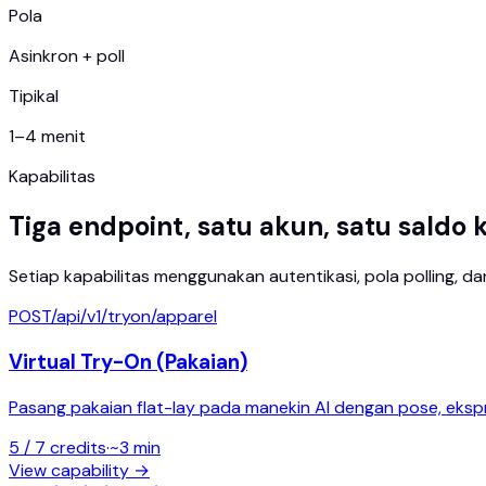
Pola
Asinkron + poll
Tipikal
1–4 menit
Kapabilitas
Tiga endpoint, satu akun, satu saldo k
Setiap kapabilitas menggunakan autentikasi, pola polling, da
POST
/api/v1/
tryon/apparel
Virtual Try-On (Pakaian)
Pasang pakaian flat-lay pada manekin AI dengan pose, ekspre
5 / 7
credits
·
~
3
min
View capability →