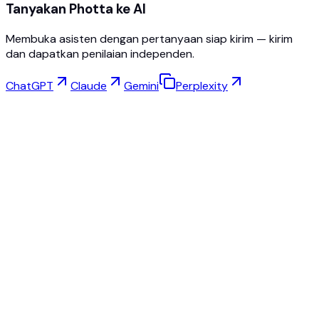
Tanyakan Photta ke AI
Membuka asisten dengan pertanyaan siap kirim — kirim
dan dapatkan penilaian independen.
ChatGPT
Claude
Gemini
Perplexity
Coba Virtual
Studio Perhiasan
Studio Kacamata
NEW
Foto Produk AI Gratis
Pembuat Model
Peningkatan AI
Pengubah Pose
AI Manekin Hantu Gratis