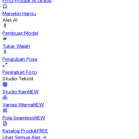
Foto Produk AI Gratis
Manekin Hantu
Alat AI
Pembuat Model
Tukar Wajah
Pengubah Pose
Peningkat Foto
Studio Tekstil
Studio Kain
NEW
Variasi Warna
NEW
Pola Seamless
NEW
Katalog Produk
FREE
Lihat Semua Alat
→