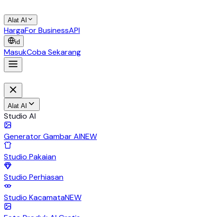
Alat AI
Harga
For Business
API
id
Masuk
Coba Sekarang
Alat AI
Studio AI
Generator Gambar AI
NEW
Studio Pakaian
Studio Perhiasan
Studio Kacamata
NEW