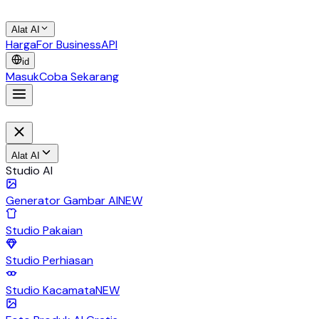
Alat AI
Harga
For Business
API
id
Masuk
Coba Sekarang
Alat AI
Studio AI
Generator Gambar AI
NEW
Studio Pakaian
Studio Perhiasan
Studio Kacamata
NEW