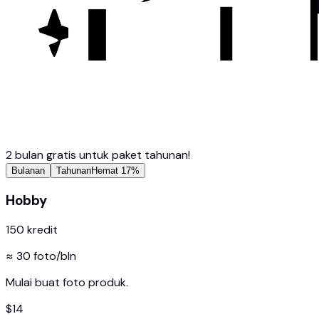
2 bulan gratis untuk paket tahunan!
Bulanan
Tahunan
Hemat 17%
Hobby
150
kredit
≈
30
foto/bln
Mulai buat foto produk.
$
14