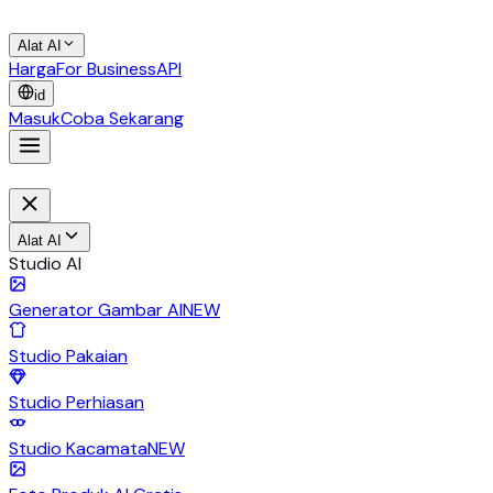
Alat AI
Harga
For Business
API
id
Masuk
Coba Sekarang
Alat AI
Studio AI
Generator Gambar AI
NEW
Studio Pakaian
Studio Perhiasan
Studio Kacamata
NEW