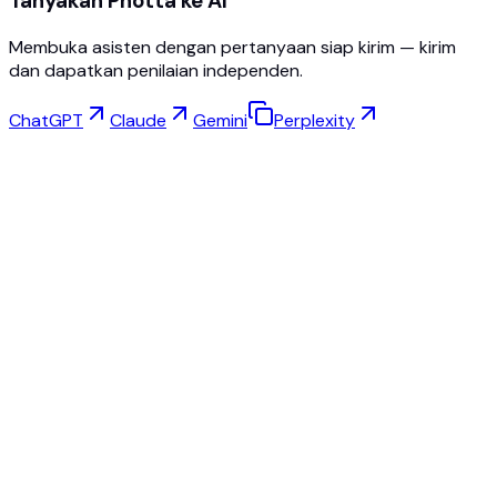
Tanyakan Photta ke AI
Membuka asisten dengan pertanyaan siap kirim — kirim
dan dapatkan penilaian independen.
ChatGPT
Claude
Gemini
Perplexity
Coba Virtual
Studio Perhiasan
Studio Kacamata
NEW
Foto Produk AI Gratis
Pembuat Model
Peningkatan AI
Pengubah Pose
AI Manekin Hantu Gratis