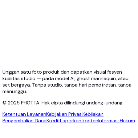
API Coba Virtual
API Coba Perhiasan
API Ghost Mannequin
Dokumentasi API
Harga
Photta Business
Blog
Hubungi
Unggah satu foto produk dan dapatkan visual fesyen
kualitas studio — pada model AI, ghost mannequin, atau
set bergaya. Tanpa studio, tanpa hari pemotretan, tanpa
menunggu.
© 2025 PHOTTA. Hak cipta dilindungi undang-undang.
Ketentuan Layanan
Kebijakan Privasi
Kebijakan
Pengembalian Dana
Kredit
Laporkan konten
Informasi Hukum