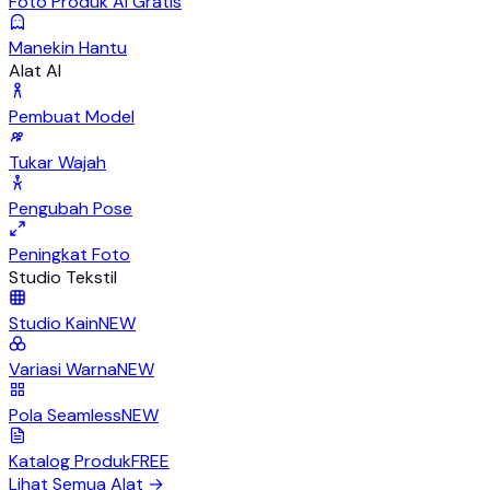
Foto Produk AI Gratis
Manekin Hantu
Alat AI
Pembuat Model
Tukar Wajah
Pengubah Pose
Peningkat Foto
Studio Tekstil
Studio Kain
NEW
Variasi Warna
NEW
Pola Seamless
NEW
Katalog Produk
FREE
Lihat Semua Alat
→