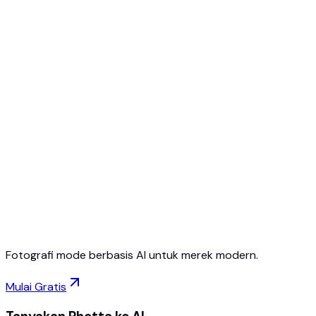
Mulai gratis
Tanpa kartu kredit
Batalkan kapan saja
Fotografi mode berbasis AI untuk merek modern.
Mulai Gratis