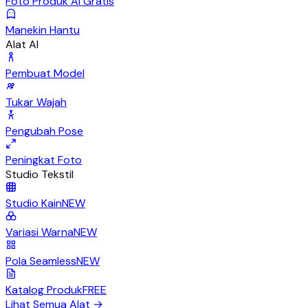
Foto Produk AI Gratis
Manekin Hantu
Alat AI
Pembuat Model
Tukar Wajah
Pengubah Pose
Peningkat Foto
Studio Tekstil
Studio Kain
NEW
Variasi Warna
NEW
Pola Seamless
NEW
Katalog Produk
FREE
Lihat Semua Alat
→