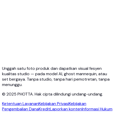
Ikhtisar API
Mulai Cepat
API Coba Virtual
API Coba Perhiasan
API Ghost Mannequin
Dokumentasi API
Harga
Photta Business
Blog
Hubungi
Unggah satu foto produk dan dapatkan visual fesyen
kualitas studio — pada model AI, ghost mannequin, atau
set bergaya. Tanpa studio, tanpa hari pemotretan, tanpa
menunggu.
© 2025 PHOTTA. Hak cipta dilindungi undang-undang.
Ketentuan Layanan
Kebijakan Privasi
Kebijakan
Pengembalian Dana
Kredit
Laporkan konten
Informasi Hukum