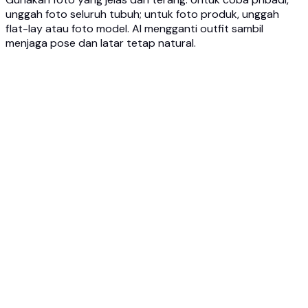
unggah foto seluruh tubuh; untuk foto produk, unggah
flat-lay atau foto model. AI mengganti outfit sambil
menjaga pose dan latar tetap natural.
1
Unggah foto Anda
Unggah foto seluruh tubuh diri Anda atau model AI,
beserta item pakaian yang ingin diterapkan. JPG, PNG, atau
WEBP hingga 10MB.
2
Pilih outfit baru