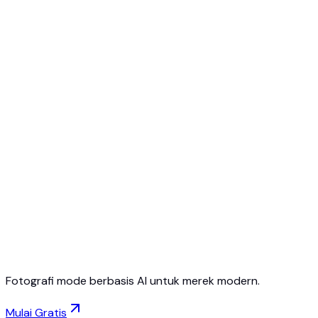
Mulai gratis
Tanpa kartu kredit
Batalkan kapan saja
Fotografi mode berbasis AI untuk merek modern.
Mulai Gratis