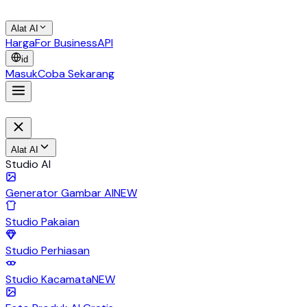
Alat AI
Harga
For Business
API
id
Masuk
Coba Sekarang
Alat AI
Studio AI
Generator Gambar AI
NEW
Studio Pakaian
Studio Perhiasan
Studio Kacamata
NEW