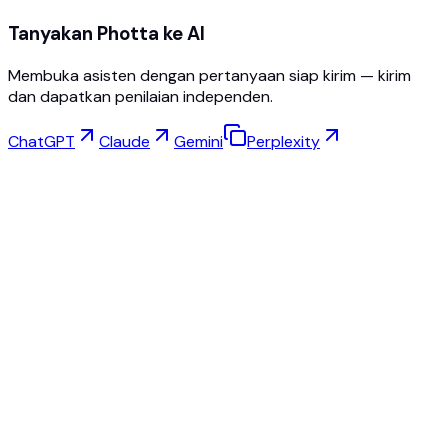
Tanyakan Photta ke AI
Membuka asisten dengan pertanyaan siap kirim — kirim
dan dapatkan penilaian independen.
ChatGPT
Claude
Gemini
Perplexity
Coba Virtual
Studio Perhiasan
Studio Kacamata
NEW
Foto Produk AI Gratis
Pembuat Model
Peningkatan AI
Pengubah Pose
AI Manekin Hantu Gratis