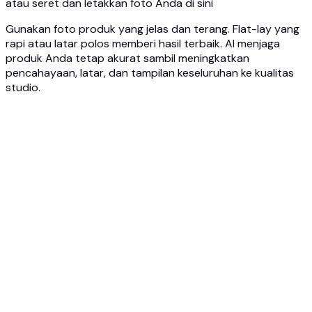
atau seret dan letakkan foto Anda di sini
Gunakan foto produk yang jelas dan terang. Flat-lay yang
rapi atau latar polos memberi hasil terbaik. AI menjaga
produk Anda tetap akurat sambil meningkatkan
pencahayaan, latar, dan tampilan keseluruhan ke kualitas
studio.
1
Unggah foto produk Anda
Unggah foto sederhana produk Anda, foto dari ponsel pun
bisa. JPG, PNG, atau WEBP hingga 10MB. Tanpa studio,