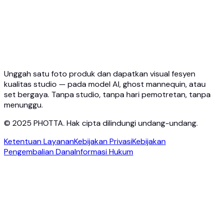
Harga
Photta Business
Blog
Hubungi
Unggah satu foto produk dan dapatkan visual fesyen
kualitas studio — pada model AI, ghost mannequin, atau
set bergaya. Tanpa studio, tanpa hari pemotretan, tanpa
menunggu.
© 2025 PHOTTA. Hak cipta dilindungi undang-undang.
Ketentuan Layanan
Kebijakan Privasi
Kebijakan
Pengembalian Dana
Informasi Hukum