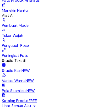
Foto Produk AI Gratis
Manekin Hantu
Alat AI
Pembuat Model
Tukar Wajah
Pengubah Pose
Peningkat Foto
Studio Tekstil
Studio Kain
NEW
Variasi Warna
NEW
Pola Seamless
NEW
Katalog Produk
FREE
Lihat Semua Alat
→