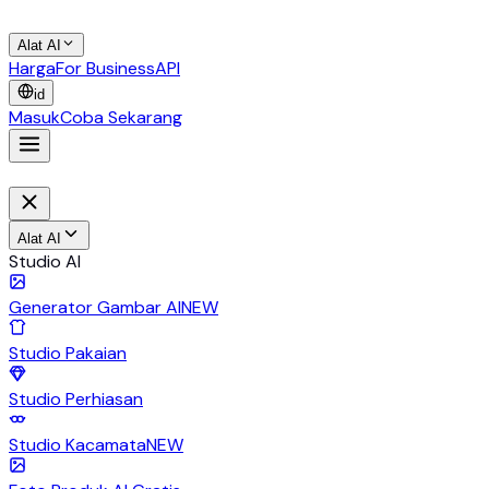
Alat AI
Harga
For Business
API
id
Masuk
Coba Sekarang
Alat AI
Studio AI
Generator Gambar AI
NEW
Studio Pakaian
Studio Perhiasan
Studio Kacamata
NEW