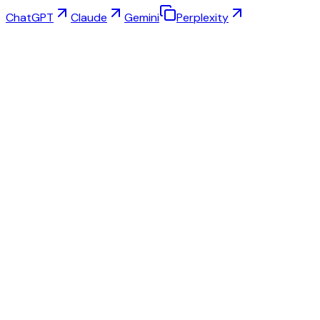
ChatGPT
Claude
Gemini
Perplexity
Coba Virtual
Studio Perhiasan
Studio Kacamata
NEW
Foto Produk AI Gratis
Pembuat Model
Peningkatan AI
Pengubah Pose
AI Manekin Hantu Gratis
Semua ulasan dan harga
Alternatif terbaik untuk Fashn.ai
Alternatif terbaik untuk Krea.ai
Alternatif terbaik untuk SellerPic