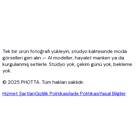
API Dokümanları
Fiyatlandırma
Photta Business
Blog
İletişim
Tek bir ürün fotoğrafı yükleyin, stüdyo kalitesinde moda
görselleri geri alın — AI modeller, hayalet manken ya da
kurgulanmış setlerle. Stüdyo yok, çekim günü yok, bekleme
yok.
© 2025 PHOTTA. Tüm hakları saklıdır.
Hizmet Şartları
Gizlilik Politikası
İade Politikası
Yasal Bilgiler