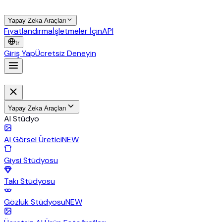
Yapay Zeka Araçları
Fiyatlandırma
İşletmeler İçin
API
tr
Giriş Yap
Ücretsiz Deneyin
Yapay Zeka Araçları
AI Stüdyo
AI Görsel Üretici
NEW
Giysi Stüdyosu
Takı Stüdyosu
Gözlük Stüdyosu
NEW