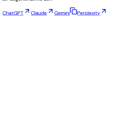
ChatGPT
Claude
Gemini
Perplexity
Sanal Deneme
Takı Stüdyosu
Gözlük Stüdyosu
NEW
Ücretsiz AI Ürün Fotoğrafları
Model Oluşturucu
AI Büyütme
Poz Değiştirici
AI Hayalet Manken Ücretsiz
Tüm İncelemeler ve Fiyatlar
Fashn.ai'ye en iyi alternatif
Krea.ai'ye en iyi alternatif