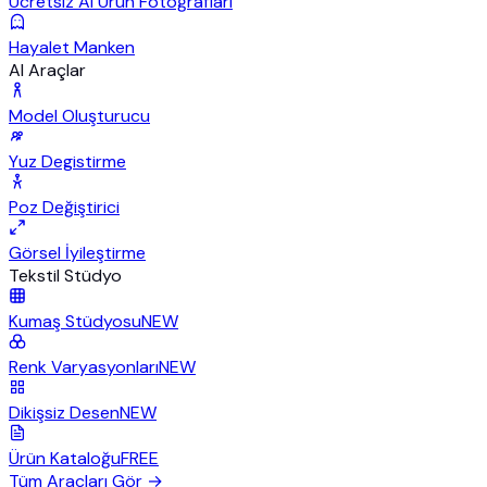
Ücretsiz AI Ürün Fotoğrafları
Hayalet Manken
AI Araçlar
Model Oluşturucu
Yuz Degistirme
Poz Değiştirici
Görsel İyileştirme
Tekstil Stüdyo
Kumaş Stüdyosu
NEW
Renk Varyasyonları
NEW
Dikişsiz Desen
NEW
Ürün Kataloğu
FREE
Tüm Araçları Gör
→