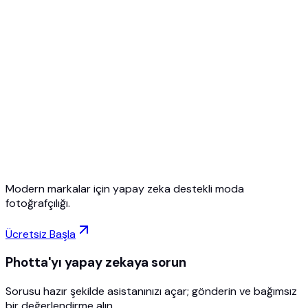
Ücretsiz Başlayın
Kredi Kartı Gerekmez
İstediğiniz Zaman İptal Edin
Modern markalar için yapay zeka destekli moda
fotoğrafçılığı.
Ücretsiz Başla
Photta'yı yapay zekaya sorun
Sorusu hazır şekilde asistanınızı açar; gönderin ve bağımsız
bir değerlendirme alın.