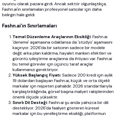
oyuncu olarak pazara girdi. Ancak sektör olgunlaştıkça,
Fashn.ai'ın sınırlamaları profesyonel satıcılar için daha
belirgin hale geldi.
Fashn.ai'ın Sınırlamaları
Temel Düzenleme Araçlarının Eksikliği
: Fashn.ai
'deneme' aşamasına odaklansa da 'stüdyo' aşamasını
kaçırıyor. 2026'da bir satıcının sadece bir modele
değil; arka plan kaldırma, hayalet manken efektleri ve
görüntü iyileştirme araçlarına da ihtiyacı var. Fashn.ai
bu temel görevler için üçüncü taraf araçlar
kullanmanızı gerektiriyor.
Yüksek Başlangıç Fiyatı
: Sadece 200 kredi için aylık
19 dolardan başlayan Fashn.ai, küçük ve orta ölçekli
markalar için nispeten pahalıdır. 2026 standartlarıyla
karşılaştırıldığında, görsel başına maliyet rakiplerinden
önemli ölçüde yüksektir.
Sınırlı Dil Desteği
: Fashn.ai şu anda yalnızca bir dili
destekliyor. 2026'da faaliyet gösteren küresel
markalar için bu yerelleştirme eksikliği, platformun