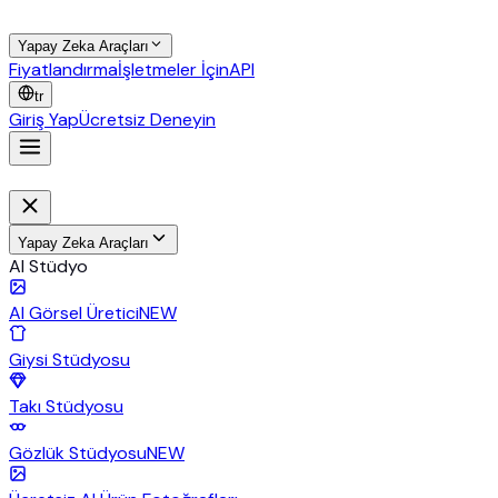
Yapay Zeka Araçları
Fiyatlandırma
İşletmeler İçin
API
tr
Giriş Yap
Ücretsiz Deneyin
Yapay Zeka Araçları
AI Stüdyo
AI Görsel Üretici
NEW
Giysi Stüdyosu
Takı Stüdyosu
Gözlük Stüdyosu
NEW