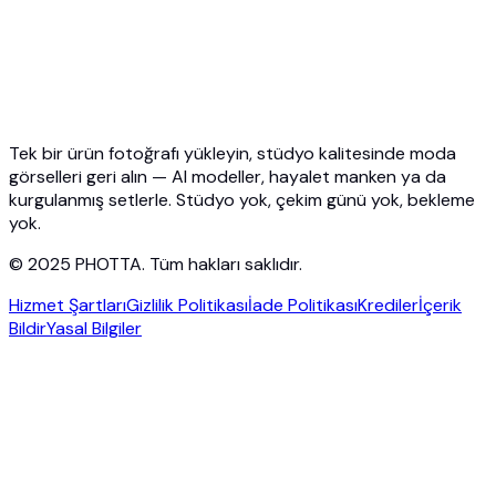
Fiyatlandırma
Photta Business
Blog
İletişim
Tek bir ürün fotoğrafı yükleyin, stüdyo kalitesinde moda
görselleri geri alın — AI modeller, hayalet manken ya da
kurgulanmış setlerle. Stüdyo yok, çekim günü yok, bekleme
yok.
© 2025 PHOTTA. Tüm hakları saklıdır.
Hizmet Şartları
Gizlilik Politikası
İade Politikası
Krediler
İçerik
Bildir
Yasal Bilgiler