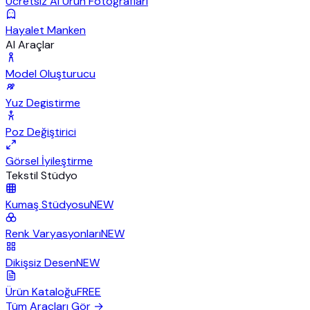
Ücretsiz AI Ürün Fotoğrafları
Hayalet Manken
AI Araçlar
Model Oluşturucu
Yuz Degistirme
Poz Değiştirici
Görsel İyileştirme
Tekstil Stüdyo
Kumaş Stüdyosu
NEW
Renk Varyasyonları
NEW
Dikişsiz Desen
NEW
Ürün Kataloğu
FREE
Tüm Araçları Gör
→