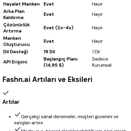
Hayalet Manken
Evet
Hayır
Arka Plan
Evet
Hayır
Kaldırma
Çözünürlük
Evet (2x-4x)
Hayır
Artırma
Manken
Evet
Hayır
Oluşturucu
Dil Desteği
19 Dil
1 Dil
Başlangıç Planı
Sadece
API Erişimi
(14,95 $)
Kurumsal
Fashn.ai Artıları ve Eksileri
Artılar
Gerçekçi sanal denemeler, müşteri güvenini ve
satışları artırır.