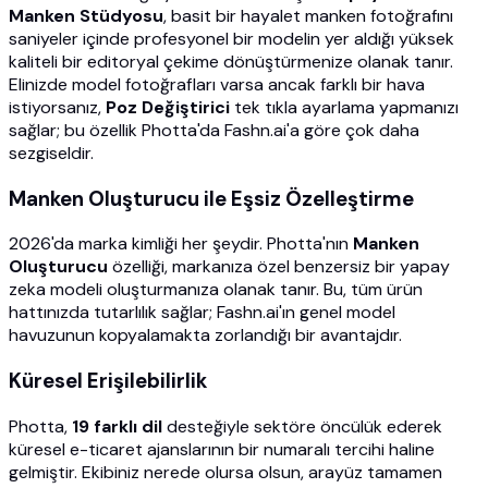
Manken Stüdyosu
, basit bir hayalet manken fotoğrafını
saniyeler içinde profesyonel bir modelin yer aldığı yüksek
kaliteli bir editoryal çekime dönüştürmenize olanak tanır.
Elinizde model fotoğrafları varsa ancak farklı bir hava
istiyorsanız,
Poz Değiştirici
tek tıkla ayarlama yapmanızı
sağlar; bu özellik Photta'da Fashn.ai'a göre çok daha
sezgiseldir.
Manken Oluşturucu ile Eşsiz Özelleştirme
2026'da marka kimliği her şeydir. Photta'nın
Manken
Oluşturucu
özelliği, markanıza özel benzersiz bir yapay
zeka modeli oluşturmanıza olanak tanır. Bu, tüm ürün
hattınızda tutarlılık sağlar; Fashn.ai'ın genel model
havuzunun kopyalamakta zorlandığı bir avantajdır.
Küresel Erişilebilirlik
Photta,
19 farklı dil
desteğiyle sektöre öncülük ederek
küresel e-ticaret ajanslarının bir numaralı tercihi haline
gelmiştir. Ekibiniz nerede olursa olsun, arayüz tamamen