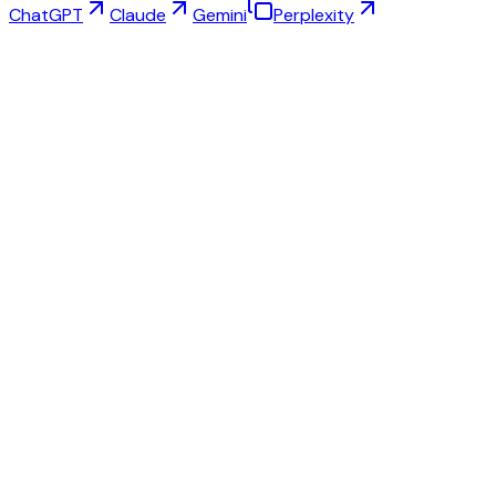
ChatGPT
Claude
Gemini
Perplexity
Sanal Deneme
Takı Stüdyosu
Gözlük Stüdyosu
NEW
Ücretsiz AI Ürün Fotoğrafları
Model Oluşturucu
AI Büyütme
Poz Değiştirici
AI Hayalet Manken Ücretsiz
Tüm İncelemeler ve Fiyatlar
Fashn.ai'ye en iyi alternatif
Krea.ai'ye en iyi alternatif
SellerPic'e en iyi alternatif
Doppl'a en iyi alternatif