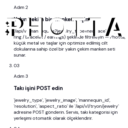
Adım
2
Yakın çekim bir manken seçin
`/api/v1/mannequins?jewelry_type=necklace` (veya
ring / bracelet / earrings) şeklinde filtreleyin — Photta,
küçük metal ve taşlar için optimize edilmiş cilt
dokularına sahip özel bir yakın çekim manken seti
sunar.
03
Adım
3
Takı işini POST edin
`jewelry_type`, `jewelry_image`, `mannequin_id`,
`resolution`, `aspect_ratio` ile `/api/v1/tryon/jewelry`
adresine POST gönderin. Servis, takı kategorisi için
yerleşimi otomatik olarak ölçeklendirir.