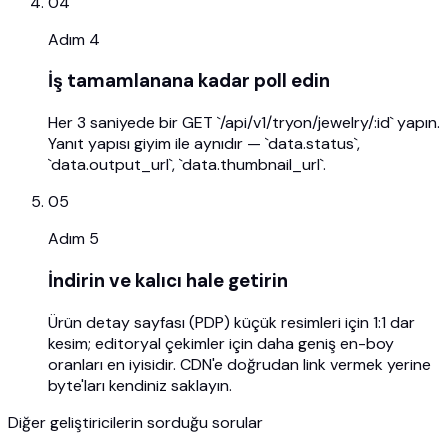
04
Adım
4
İş tamamlanana kadar poll edin
Her 3 saniyede bir GET `/api/v1/tryon/jewelry/:id` yapın.
Yanıt yapısı giyim ile aynıdır — `data.status`,
`data.output_url`, `data.thumbnail_url`.
05
Adım
5
İndirin ve kalıcı hale getirin
Ürün detay sayfası (PDP) küçük resimleri için 1:1 dar
kesim; editoryal çekimler için daha geniş en-boy
oranları en iyisidir. CDN'e doğrudan link vermek yerine
byte'ları kendiniz saklayın.
Diğer geliştiricilerin sorduğu sorular