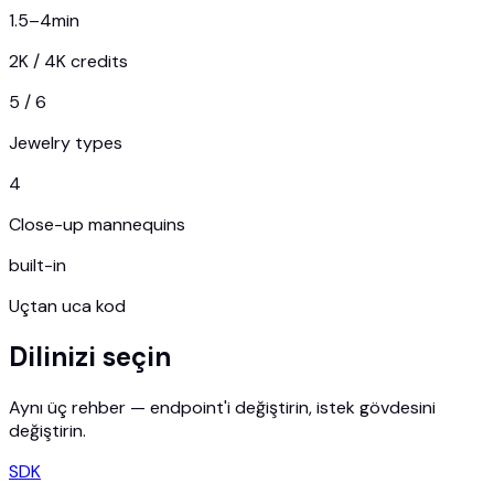
1.5–4
min
2K / 4K credits
5 / 6
Jewelry types
4
Close-up mannequins
built-in
Uçtan uca kod
Dilinizi seçin
Aynı üç rehber — endpoint'i değiştirin, istek gövdesini
değiştirin.
SDK