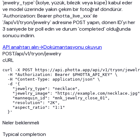
`jewelry_type` (kolye, yüzük, bilezik veya küpe) kabul eder
ve model üzerinde yakın çekim bir fotoğraf döndürür.
`Authorization: Bearer photta_live_xxx` ile
`/api/v1/tryon/jewelry` adresine POST yapın, dönen ID'yi her
3 saniyede bir poll edin ve durum `completed` olduğunda
sonucu indirin.
API anahtarı alın
→
Dokümantasyonu okuyun
POST
/api/v1/
tryon/jewelry
cURL
curl -X POST https://api.photta.app/api/v1/tryon/jewelr
  -H "Authorization: Bearer $PHOTTA_API_KEY" \

  -H "Content-Type: application/json" \

  -d '{

    "jewelry_type": "necklace",

    "jewelry_image": "https://example.com/necklace.jpg"
    "mannequin_id": "mnk_jewelry_close_01",

    "resolution": "2K",

    "aspect_ratio": "1:1"

  }'
Neler beklenmeli
Typical completion