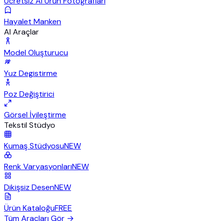
Ücretsiz AI Ürün Fotoğrafları
Hayalet Manken
AI Araçlar
Model Oluşturucu
Yuz Degistirme
Poz Değiştirici
Görsel İyileştirme
Tekstil Stüdyo
Kumaş Stüdyosu
NEW
Renk Varyasyonları
NEW
Dikişsiz Desen
NEW
Ürün Kataloğu
FREE
Tüm Araçları Gör
→