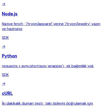
→
Node.js
Native fetch · `/tryon/apparel` yerine `/tryon/jewelry` yazın
ve hazırsınız
SDK
→
Python
requests + aynı photta.py wrapper'ı · ek bağımlılık yok
SDK
→
cURL
İki dakikalık duman testi · takı tiplerini doğrulamak için