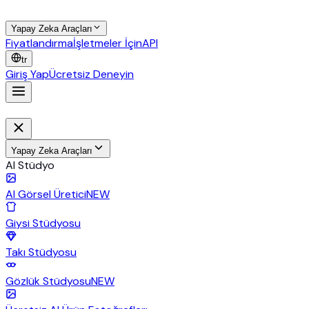
Yapay Zeka Araçları
Fiyatlandırma
İşletmeler İçin
API
tr
Giriş Yap
Ücretsiz Deneyin
Yapay Zeka Araçları
AI Stüdyo
AI Görsel Üretici
NEW
Giysi Stüdyosu
Takı Stüdyosu
Gözlük Stüdyosu
NEW