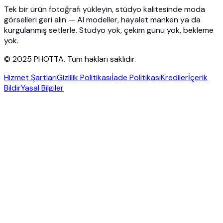
İletişim
Tek bir ürün fotoğrafı yükleyin, stüdyo kalitesinde moda
görselleri geri alın — AI modeller, hayalet manken ya da
kurgulanmış setlerle. Stüdyo yok, çekim günü yok, bekleme
yok.
© 2025 PHOTTA. Tüm hakları saklıdır.
Hizmet Şartları
Gizlilik Politikası
İade Politikası
Krediler
İçerik
Bildir
Yasal Bilgiler