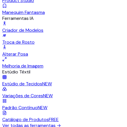
Product Studio
Manequim Fantasma
Ferramentas IA
Criador de Modelos
Troca de Rosto
Alterar Posa
Melhoria de Imagem
Estúdio Têxtil
Estúdio de Tecidos
NEW
Variações de Cores
NEW
Padrão Contínuo
NEW
Catálogo de Produtos
FREE
Ver todas as ferramentas
→