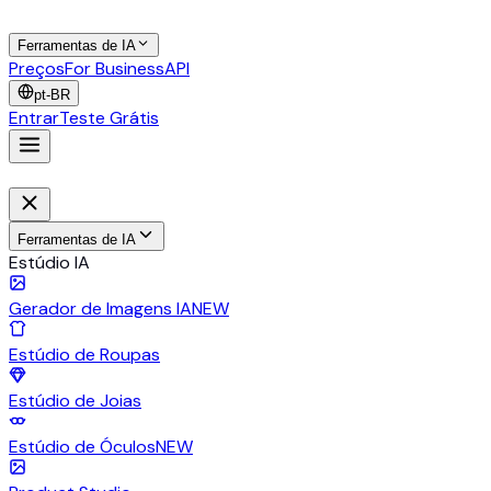
Ferramentas de IA
Preços
For Business
API
pt-BR
Entrar
Teste Grátis
Ferramentas de IA
Estúdio IA
Gerador de Imagens IA
NEW
Estúdio de Roupas
Estúdio de Joias
Estúdio de Óculos
NEW