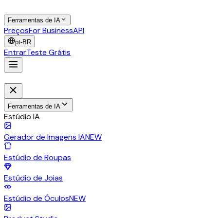
Ferramentas de IA
Preços
For Business
API
pt-BR
Entrar
Teste Grátis
Ferramentas de IA
Estúdio IA
Gerador de Imagens IA
NEW
Estúdio de Roupas
Estúdio de Joias
Estúdio de Óculos
NEW