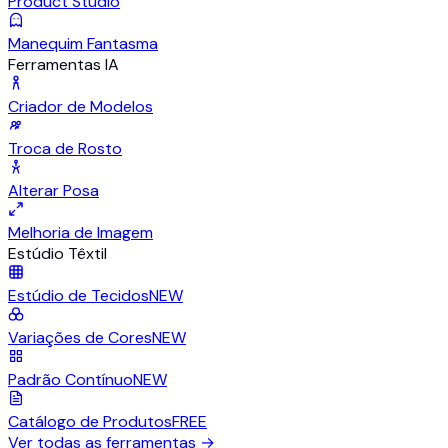
Product Studio
Manequim Fantasma
Ferramentas IA
Criador de Modelos
Troca de Rosto
Alterar Posa
Melhoria de Imagem
Estúdio Têxtil
Estúdio de Tecidos
NEW
Variações de Cores
NEW
Padrão Contínuo
NEW
Catálogo de Produtos
FREE
Ver todas as ferramentas
→