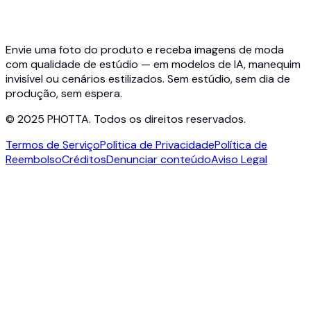
Preços
Photta Business
Blog
Contato
Envie uma foto do produto e receba imagens de moda
com qualidade de estúdio — em modelos de IA, manequim
invisível ou cenários estilizados. Sem estúdio, sem dia de
produção, sem espera.
© 2025 PHOTTA. Todos os direitos reservados.
Termos de Serviço
Política de Privacidade
Política de
Reembolso
Créditos
Denunciar conteúdo
Aviso Legal