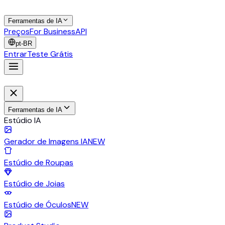
Ferramentas de IA
Preços
For Business
API
pt-BR
Entrar
Teste Grátis
Ferramentas de IA
Estúdio IA
Gerador de Imagens IA
NEW
Estúdio de Roupas
Estúdio de Joias
Estúdio de Óculos
NEW