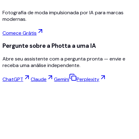
Fotografia de moda impulsionada por IA para marcas
modernas.
Comece Grátis
Pergunte sobre a Photta a uma IA
Abre seu assistente com a pergunta pronta — envie e
receba uma análise independente.
ChatGPT
Claude
Gemini
Perplexity
Prova Virtual
Estúdio de Joias
Estúdio de Óculos
NEW
Fotos de produto com IA grátis