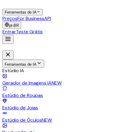
Ferramentas de IA
Preços
For Business
API
pt-BR
Entrar
Teste Grátis
Ferramentas de IA
Estúdio IA
Gerador de Imagens IA
NEW
Estúdio de Roupas
Estúdio de Joias
Estúdio de Óculos
NEW