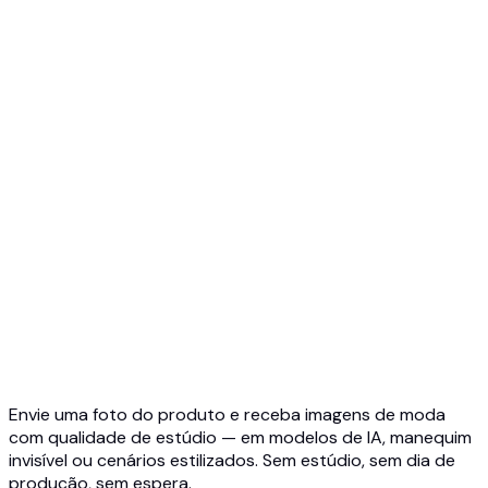
Top 5 Manequim Fantasma IA
Foto Manequim Fantasma 3D
Visão geral da API
Início rápido
API de prova virtual
API de joias
API Ghost Mannequin
Documentação da API
Preços
Photta Business
Blog
Contato
Envie uma foto do produto e receba imagens de moda
com qualidade de estúdio — em modelos de IA, manequim
invisível ou cenários estilizados. Sem estúdio, sem dia de
produção, sem espera.