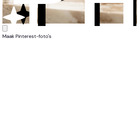
Maak Pinterest-foto's
1
Upload je product
Upload een foto van je product, gemaakt met je smartphone 
2
Kies een Pinterest-stijl