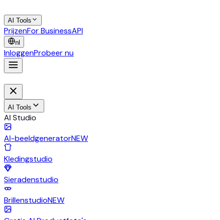
AI Tools
Prijzen
For Business
API
nl
Inloggen
Probeer nu
AI Tools
AI Studio
AI-beeldgenerator
NEW
Kledingstudio
Sieradenstudio
Brillenstudio
NEW