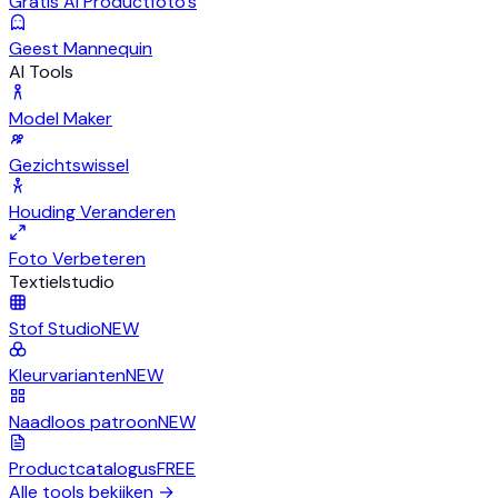
Gratis AI Productfoto's
Geest Mannequin
AI Tools
Model Maker
Gezichtswissel
Houding Veranderen
Foto Verbeteren
Textielstudio
Stof Studio
NEW
Kleurvarianten
NEW
Naadloos patroon
NEW
Productcatalogus
FREE
Alle tools bekijken
→