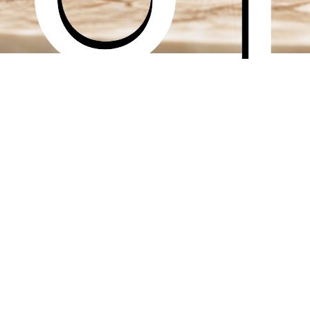
of camera. Onze AI zet elke foto om in een professioneel Pin