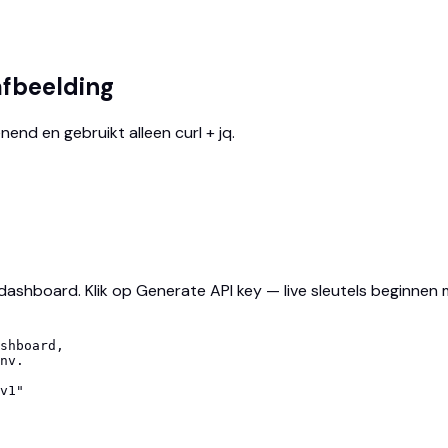
afbeelding
enend en gebruikt alleen curl + jq.
ashboard. Klik op Generate API key — live sleutels beginnen
shboard,

nv.

v1"