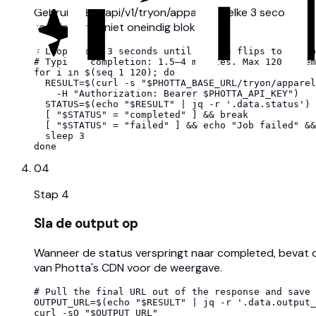
Gebruik GET /api/v1/tryon/apparel/:id elke 3 seconden.
taak je script niet oneindig blokkeert.
# Loop every 3 seconds until status flips to "comp
# Typical completion: 1.5–4 minutes. Max 120 attem
for i in $(seq 1 120); do

  RESULT=$(curl -s "$PHOTTA_BASE_URL/tryon/apparel
    -H "Authorization: Bearer $PHOTTA_API_KEY")

  STATUS=$(echo "$RESULT" | jq -r '.data.status')

  [ "$STATUS" = "completed" ] && break

  [ "$STATUS" = "failed" ] && echo "Job failed" &&
  sleep 3

done
04
Stap
4
Sla de output op
Wanneer de status verspringt naar completed, bevat da
van Photta's CDN voor de weergave.
# Pull the final URL out of the response and save 
OUTPUT_URL=$(echo "$RESULT" | jq -r '.data.output_
curl -sO "$OUTPUT_URL"
