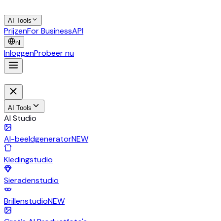
AI Tools
Prijzen
For Business
API
nl
Inloggen
Probeer nu
AI Tools
AI Studio
AI-beeldgenerator
NEW
Kledingstudio
Sieradenstudio
Brillenstudio
NEW