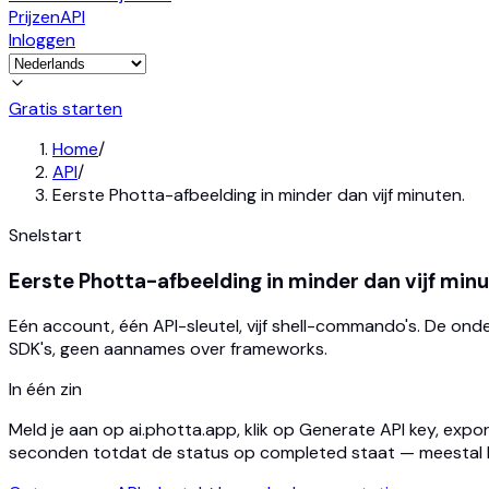
Prijzen
API
Inloggen
Gratis starten
Home
/
API
/
Eerste Photta-afbeelding in minder dan vijf minuten.
Snelstart
Eerste Photta-afbeelding in minder dan vijf minu
Eén account, één API-sleutel, vijf shell-commando's. De 
SDK's, geen aannames over frameworks.
In één zin
Meld je aan op ai.photta.app, klik op Generate API key, exp
seconden totdat de status op completed staat — meestal b