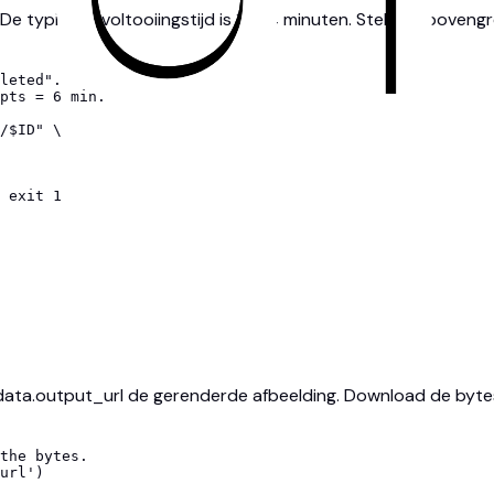
 De typische voltooiingstijd is 1.5–4 minuten. Stel een boven
leted".

pts = 6 min.

/$ID" \

 exit 1

ta.output_url de gerenderde afbeelding. Download de bytes na
the bytes.

url')
