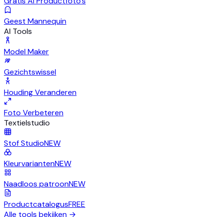
Gratis AI Productfoto's
Geest Mannequin
AI Tools
Model Maker
Gezichtswissel
Houding Veranderen
Foto Verbeteren
Textielstudio
Stof Studio
NEW
Kleurvarianten
NEW
Naadloos patroon
NEW
Productcatalogus
FREE
Alle tools bekijken
→