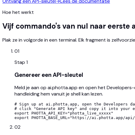
Ontvang een API-sleutel
→
Lees de documentatie
Hoe het werkt
Vijf commando's van nul naar eerste 
Plak ze in volgorde in een terminal. Elk fragment is zelfvoorzi
01
Stap
1
Genereer een API-sleutel
Meld je aan op ai.photta.app en open het Developers-d
handleiding hem vanuit je shell kan lezen.
# Sign up at ai.photta.app, open the Developers da
# click "Generate API key" and copy it into your e
export PHOTTA_API_KEY="photta_live_xxxxx"

export PHOTTA_BASE_URL="https://ai.photta.app/api/
02