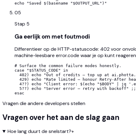
echo "Saved $(basename "$OUTPUT_URL")"
05
Stap
5
Ga eerlijk om met foutmodi
Differentieer op de HTTP-statuscode: 402 voor onvoldoe
machine-leesbare error.code waar je op kunt reageren
# Surface the common failure modes honestly.

case "$STATUS_CODE" in

  402) echo "Out of credits — top up at ai.photta.
  429) echo "Rate limited — honour Retry-After hea
  4??) echo "Client error: $(echo "$BODY" | jq '.e
  5??) echo "Server error — retry with backoff" ;;

esac
Vragen die andere developers stellen
Vragen over het aan de slag gaan
Hoe lang duurt de snelstart?
+