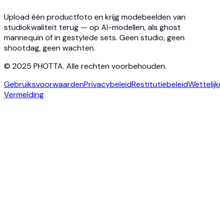
Blog
Contact
Upload één productfoto en krijg modebeelden van
studiokwaliteit terug — op AI-modellen, als ghost
mannequin of in gestylede sets. Geen studio, geen
shootdag, geen wachten.
© 2025 PHOTTA. Alle rechten voorbehouden.
Gebruiksvoorwaarden
Privacybeleid
Restitutiebeleid
Wettelijk
Vermelding