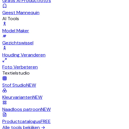
Gratis AI Productfoto's
Geest Mannequin
AI Tools
Model Maker
Gezichtswissel
Houding Veranderen
Foto Verbeteren
Textielstudio
Stof Studio
NEW
Kleurvarianten
NEW
Naadloos patroon
NEW
Productcatalogus
FREE
Alle tools bekijken
→