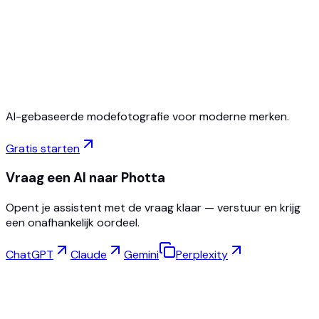
Gratis starten
Geen creditcard vereist
Op elk moment opzegbaar
AI-gebaseerde modefotografie voor moderne merken.
Gratis starten
Vraag een AI naar Photta
Opent je assistent met de vraag klaar — verstuur en krijg
een onafhankelijk oordeel.
ChatGPT
Claude
Gemini
Perplexity