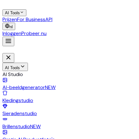
AI Tools
Prijzen
For Business
API
nl
Inloggen
Probeer nu
AI Tools
AI Studio
AI-beeldgenerator
NEW
Kledingstudio
Sieradenstudio
Brillenstudio
NEW