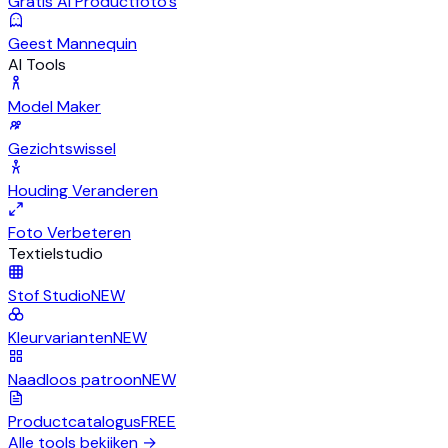
Gratis AI Productfoto's
Geest Mannequin
AI Tools
Model Maker
Gezichtswissel
Houding Veranderen
Foto Verbeteren
Textielstudio
Stof Studio
NEW
Kleurvarianten
NEW
Naadloos patroon
NEW
Productcatalogus
FREE
Alle tools bekijken
→