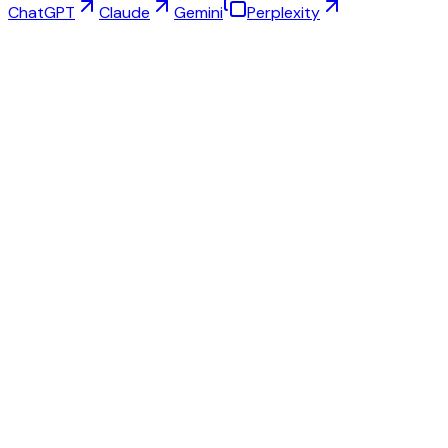
ChatGPT
Claude
Gemini
Perplexity
가상 피팅
주얼리 스튜디오
아이웨어 스튜디오
NEW
무료 AI 제품 사진
모델 메이커
AI 업스케일
포즈 체인저
AI 고스트 마네킹 무료
모든 리뷰 및 가격
Fashn.ai 최고의 대안
Krea.ai 최고의 대안
SellerPic 최고의 대안