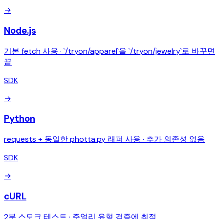
→
Node.js
기본 fetch 사용 · `/tryon/apparel`을 `/tryon/jewelry`로 바꾸면
끝
SDK
→
Python
requests + 동일한 photta.py 래퍼 사용 · 추가 의존성 없음
SDK
→
cURL
2분 스모크 테스트 · 주얼리 유형 검증에 최적