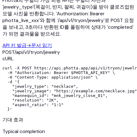
Photta의 주얼리 가상 피팅 API는 주얼리 사진과
`jewelry_type`(목걸이, 반지, 팔찌, 귀걸이)을 받아 클로즈업된
모델 사진을 반환합니다. `Authorization: Bearer
photta_live_xxx`와 함께 `/api/v1/tryon/jewelry`로 POST 요청
을 보내고, 3초마다 반환된 ID를 폴링하여 상태가 `completed`
가 되면 결과물을 받으세요.
API 키 발급
→
문서 읽기
POST
/api/v1/
tryon/jewelry
cURL
curl -X POST https://api.photta.app/api/v1/tryon/jewelr
  -H "Authorization: Bearer $PHOTTA_API_KEY" \

  -H "Content-Type: application/json" \

  -d '{

    "jewelry_type": "necklace",

    "jewelry_image": "https://example.com/necklace.jpg"
    "mannequin_id": "mnk_jewelry_close_01",

    "resolution": "2K",

    "aspect_ratio": "1:1"

  }'
기대 효과
Typical completion