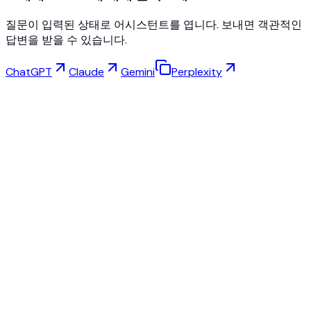
질문이 입력된 상태로 어시스턴트를 엽니다. 보내면 객관적인
답변을 받을 수 있습니다.
ChatGPT
Claude
Gemini
Perplexity
가상 피팅
주얼리 스튜디오
아이웨어 스튜디오
NEW
무료 AI 제품 사진
모델 메이커
AI 업스케일
포즈 체인저
AI 고스트 마네킹 무료