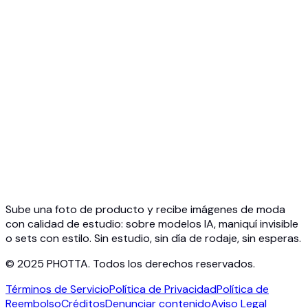
Resumen de API
Inicio rápido
API de prueba virtual
API de joyería
API Ghost Mannequin
Documentación
Precios
Photta Business
Blog
Contacto
Sube una foto de producto y recibe imágenes de moda
con calidad de estudio: sobre modelos IA, maniquí invisible
o sets con estilo. Sin estudio, sin día de rodaje, sin esperas.
© 2025 PHOTTA. Todos los derechos reservados.
Términos de Servicio
Política de Privacidad
Política de
Reembolso
Créditos
Denunciar contenido
Aviso Legal