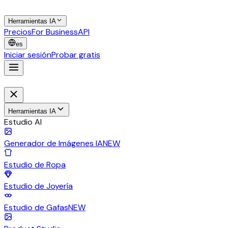
Herramientas IA
Precios
For Business
API
es
Iniciar sesión
Probar gratis
Herramientas IA
Estudio AI
Generador de Imágenes IA
NEW
Estudio de Ropa
Estudio de Joyería
Estudio de Gafas
NEW