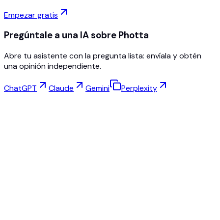
Empezar gratis
Pregúntale a una IA sobre Photta
Abre tu asistente con la pregunta lista: envíala y obtén
una opinión independiente.
ChatGPT
Claude
Gemini
Perplexity
Prueba Virtual
Estudio de Joyería
Estudio de Gafas
NEW
Fotos de producto con IA gratis
Creador de Modelos
Escalado IA
Cambiador de Poses
AI Maniqui Fantasma Gratis