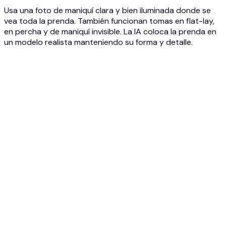
Usa una foto de maniquí clara y bien iluminada donde se
vea toda la prenda. También funcionan tomas en flat-lay,
en percha y de maniquí invisible. La IA coloca la prenda en
un modelo realista manteniendo su forma y detalle.
1
Sube tu foto de maniquí
Sube una foto de tu prenda en maniquí, maniquí invisible o
percha. JPG, PNG o WEBP hasta 10MB.
2
Elige un modelo de IA realista