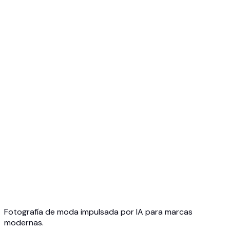
Gratis para empezar
Sin tarjeta de crédito
Cancela cuando quieras
Fotografía de moda impulsada por IA para marcas
modernas.