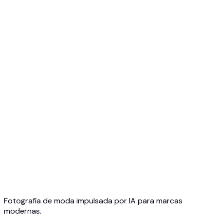
Gratis para empezar
Sin tarjeta de crédito
Cancela cuando quieras
Fotografía de moda impulsada por IA para marcas
modernas.