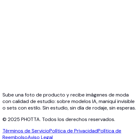
Resumen de API
Inicio rápido
API de prueba virtual
API de joyería
API Ghost Mannequin
Documentación
Precios
Photta Business
Blog
Contacto
Sube una foto de producto y recibe imágenes de moda
con calidad de estudio: sobre modelos IA, maniquí invisible
o sets con estilo. Sin estudio, sin día de rodaje, sin esperas.
© 2025 PHOTTA. Todos los derechos reservados.
Términos de Servicio
Política de Privacidad
Política de
Reembolso
Aviso Legal