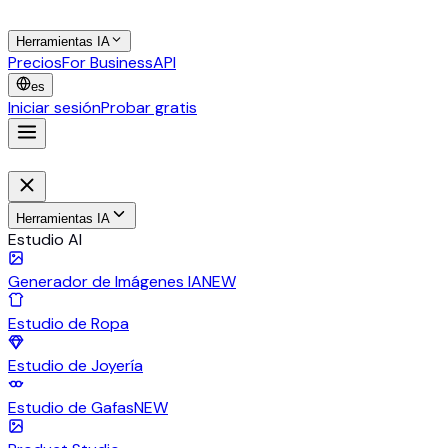
Herramientas IA
Precios
For Business
API
es
Iniciar sesión
Probar gratis
Herramientas IA
Estudio AI
Generador de Imágenes IA
NEW
Estudio de Ropa
Estudio de Joyería
Estudio de Gafas
NEW