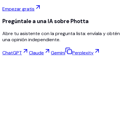
Empezar gratis
Pregúntale a una IA sobre Photta
Abre tu asistente con la pregunta lista: envíala y obtén
una opinión independiente.
ChatGPT
Claude
Gemini
Perplexity
Prueba Virtual
Estudio de Joyería
Estudio de Gafas
NEW
Fotos de producto con IA gratis
Creador de Modelos
Escalado IA
Cambiador de Poses
AI Maniqui Fantasma Gratis