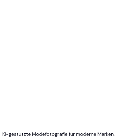
Kostenlos starten
Keine Kreditkarte erforderlich
Jederzeit kündbar
KI-gestützte Modefotografie für moderne Marken.