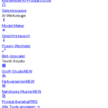
Kostenlose KI-Produktfotos
Geisterpuppe
AI Werkzeuge
Model Maker
Gesichtstausch
Posen-Wechsler
Bild-Upscaler
Textil-Studio
Stoff-Studio
NEW
Farbvarianten
NEW
Nahtloses Muster
NEW
Produktkatalog
FREE
Alle Tools anzeigen
→