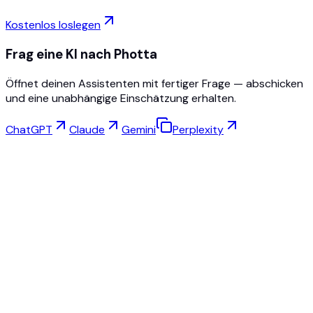
Kostenlos loslegen
Frag eine KI nach Photta
Öffnet deinen Assistenten mit fertiger Frage — abschicken
und eine unabhängige Einschätzung erhalten.
ChatGPT
Claude
Gemini
Perplexity
Virtuelles Anprobieren
Schmuck Studio
Brillen-Studio
NEW
Kostenlose KI-Produktfotos
Model Maker
KI-Hochskalierung
Pose-Wechsler
AI Geisterpuppe Kostenlos