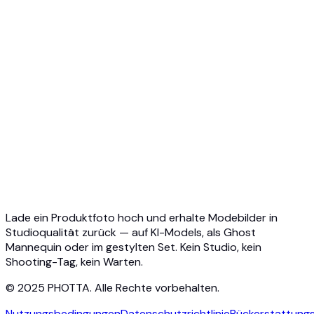
API-Übersicht
Schnellstart
Virtual Try-On API
Schmuck Try-On API
Ghost Mannequin API
API-Dokumentation
Preise
Photta Business
Blog
Kontakt
Lade ein Produktfoto hoch und erhalte Modebilder in
Studioqualität zurück — auf KI-Models, als Ghost
Mannequin oder im gestylten Set. Kein Studio, kein
Shooting-Tag, kein Warten.
© 2025 PHOTTA. Alle Rechte vorbehalten.
Nutzungsbedingungen
Datenschutzrichtlinie
Rückerstattungsr