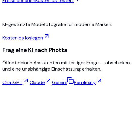
Preise ansehen
Kostenlos testen
KI-gestützte Modefotografie für moderne Marken.
Kostenlos loslegen
Frag eine KI nach Photta
Öffnet deinen Assistenten mit fertiger Frage — abschicken
und eine unabhängige Einschätzung erhalten.
ChatGPT
Claude
Gemini
Perplexity
Virtuelles Anprobieren
Schmuck Studio
Brillen-Studio
NEW