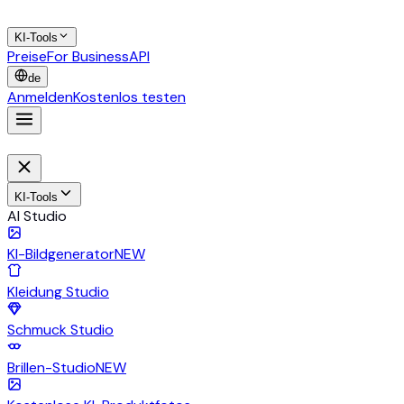
KI-Tools
Preise
For Business
API
de
Anmelden
Kostenlos testen
KI-Tools
AI Studio
KI-Bildgenerator
NEW
Kleidung Studio
Schmuck Studio
Brillen-Studio
NEW