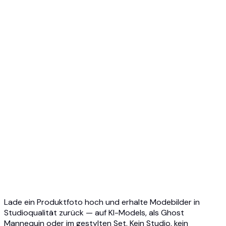
Geisterpuppe zu KI-Modell
Top 5 Geisterpuppe KI
3D Geisterpuppe Foto
API-Übersicht
Schnellstart
Virtual Try-On API
Schmuck Try-On API
Ghost Mannequin API
API-Dokumentation
Preise
Photta Business
Blog
Kontakt
Lade ein Produktfoto hoch und erhalte Modebilder in
Studioqualität zurück — auf KI-Models, als Ghost
Mannequin oder im gestylten Set. Kein Studio, kein