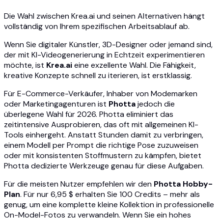
Die Wahl zwischen Krea.ai und seinen Alternativen hängt
vollständig von Ihrem spezifischen Arbeitsablauf ab.
Wenn Sie digitaler Künstler, 3D-Designer oder jemand sind,
der mit KI-Videogenerierung in Echtzeit experimentieren
möchte, ist
Krea.ai
eine exzellente Wahl. Die Fähigkeit,
kreative Konzepte schnell zu iterieren, ist erstklassig.
Für E-Commerce-Verkäufer, Inhaber von Modemarken
oder Marketingagenturen ist
Photta
jedoch die
überlegene Wahl für 2026. Photta eliminiert das
zeitintensive Ausprobieren, das oft mit allgemeinen KI-
Tools einhergeht. Anstatt Stunden damit zu verbringen,
einem Modell per Prompt die richtige Pose zuzuweisen
oder mit konsistenten Stoffmustern zu kämpfen, bietet
Photta dedizierte Werkzeuge genau für diese Aufgaben.
Für die meisten Nutzer empfehlen wir den
Photta Hobby-
Plan
. Für nur 6,95 $ erhalten Sie 100 Credits – mehr als
genug, um eine komplette kleine Kollektion in professionelle
On-Model-Fotos zu verwandeln. Wenn Sie ein hohes