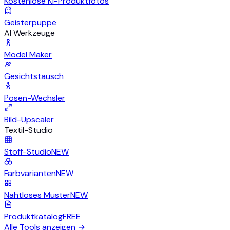
Kostenlose KI-Produktfotos
Geisterpuppe
AI Werkzeuge
Model Maker
Gesichtstausch
Posen-Wechsler
Bild-Upscaler
Textil-Studio
Stoff-Studio
NEW
Farbvarianten
NEW
Nahtloses Muster
NEW
Produktkatalog
FREE
Alle Tools anzeigen
→