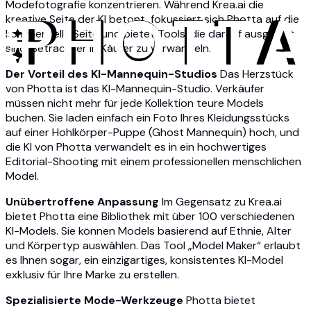
Modefotografie konzentrieren. Während Krea.ai die
kreative Seite der KI betont, fokussiert sich Photta auf die
kommerzielle Seite und bietet Tools, die darauf ausgelegt
sind, Betrachter in Käufer zu verwandeln.
Der Vorteil des KI-Mannequin-Studios
Das Herzstück
von Photta ist das KI-Mannequin-Studio. Verkäufer
müssen nicht mehr für jede Kollektion teure Models
buchen. Sie laden einfach ein Foto Ihres Kleidungsstücks
auf einer Hohlkörper-Puppe (Ghost Mannequin) hoch, und
die KI von Photta verwandelt es in ein hochwertiges
Editorial-Shooting mit einem professionellen menschlichen
Model.
Unübertroffene Anpassung
Im Gegensatz zu Krea.ai
bietet Photta eine Bibliothek mit über 100 verschiedenen
KI-Models. Sie können Models basierend auf Ethnie, Alter
und Körpertyp auswählen. Das Tool „Model Maker“ erlaubt
es Ihnen sogar, ein einzigartiges, konsistentes KI-Model
exklusiv für Ihre Marke zu erstellen.
Spezialisierte Mode-Werkzeuge
Photta bietet