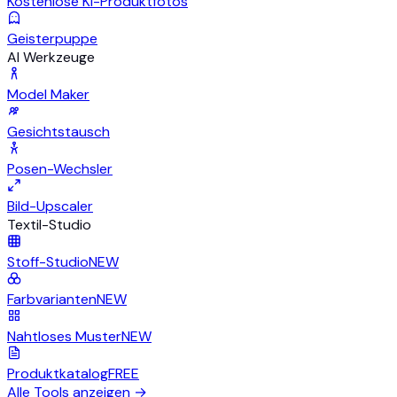
Kostenlose KI-Produktfotos
Geisterpuppe
AI Werkzeuge
Model Maker
Gesichtstausch
Posen-Wechsler
Bild-Upscaler
Textil-Studio
Stoff-Studio
NEW
Farbvarianten
NEW
Nahtloses Muster
NEW
Produktkatalog
FREE
Alle Tools anzeigen
→