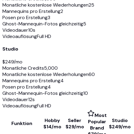
Monatliche kostenlose Wiederholungen
25
Mannequins pro Erstellung
2
Posen pro Erstellung
3
Ghost-Mannequin-Fotos gleichzeitig
5
Videodauer
10s
Videoauflösung
Full HD
Studio
$
249
/mo
Monatliche Credits
5,000
Monatliche kostenlose Wiederholungen
60
Mannequins pro Erstellung
4
Posen pro Erstellung
4
Ghost-Mannequin-Fotos gleichzeitig
10
Videodauer
12s
Videoauflösung
Full HD
Most
Hobby
Seller
Studio
Popular
Funktion
$
14
/mo
$
29
/mo
$
249
/mo
Brand