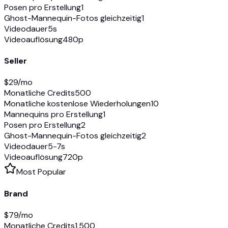
Posen pro Erstellung
1
Ghost-Mannequin-Fotos gleichzeitig
1
Videodauer
5s
Videoauflösung
480p
Seller
$
29
/mo
Monatliche Credits
500
Monatliche kostenlose Wiederholungen
10
Mannequins pro Erstellung
1
Posen pro Erstellung
2
Ghost-Mannequin-Fotos gleichzeitig
2
Videodauer
5-7s
Videoauflösung
720p
Most Popular
Brand
$
79
/mo
Monatliche Credits
1,500