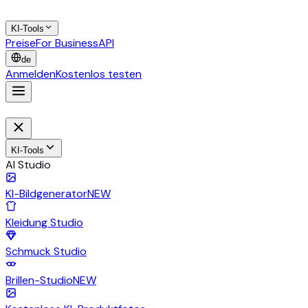
KI-Tools
Preise
For Business
API
de
Anmelden
Kostenlos testen
KI-Tools
AI Studio
KI-Bildgenerator
NEW
Kleidung Studio
Schmuck Studio
Brillen-Studio
NEW