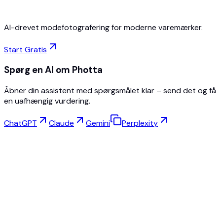
AI-drevet modefotografering for moderne varemærker.
Start Gratis
Spørg en AI om Photta
Åbner din assistent med spørgsmålet klar – send det og få
en uafhængig vurdering.
ChatGPT
Claude
Gemini
Perplexity
Virtuel Prøvning
Smykkestudio
Brillestudio
NEW
Gratis AI-produktbilleder
Modelskaber