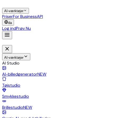
AI-værktøjer
Priser
For Business
API
da
Log ind
Prøv Nu
AI-værktøjer
AI Studio
AI-billedgenerator
NEW
Tøjstudio
Smykkestudio
Brillestudio
NEW