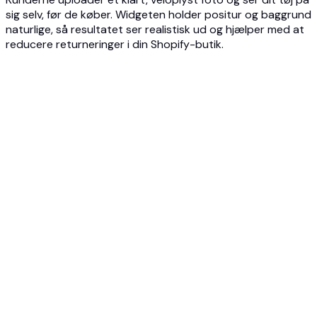
sig selv, før de køber. Widgeten holder positur og baggrund
naturlige, så resultatet ser realistisk ud og hjælper med at
reducere returneringer i din Shopify-butik.
1
Tilføj Photta-widgeten til din Shopify-butik
Indlejr Photta-prøve-widgeten på dine Shopify-
produktsider for tøj. Opsætningen er hurtig,
brandtilpasset og kræver ingen kompleks udvikling.
2