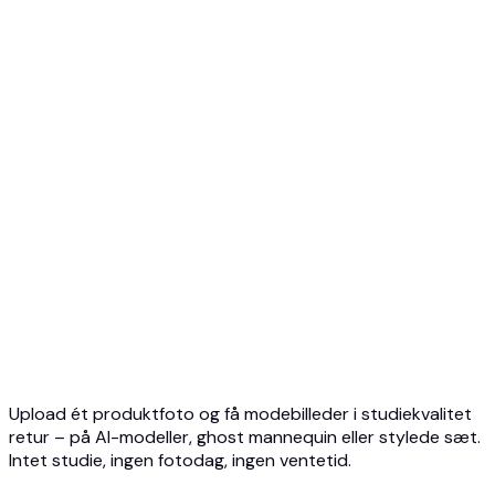
Top 5 Mannequin AI
3D Spøgelsesmannequin Foto
API-oversigt
Hurtigstart
Virtuel prøve API
Smykke-API
Ghost Mannequin API
API-dokumentation
Priser
Photta Business
Blog
Kontakt
Upload ét produktfoto og få modebilleder i studiekvalitet
retur – på AI-modeller, ghost mannequin eller stylede sæt.
Intet studie, ingen fotodag, ingen ventetid.