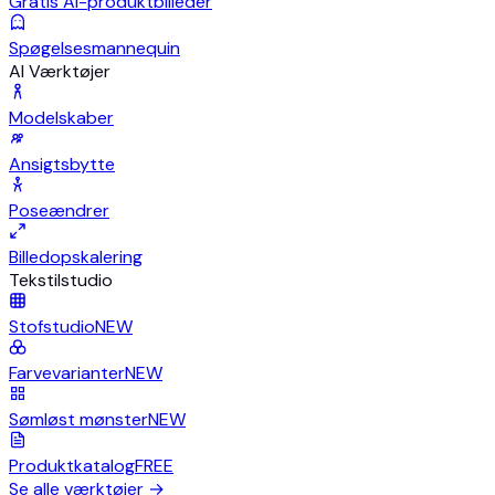
Gratis AI-produktbilleder
Spøgelsesmannequin
AI Værktøjer
Modelskaber
Ansigtsbytte
Poseændrer
Billedopskalering
Tekstilstudio
Stofstudio
NEW
Farvevarianter
NEW
Sømløst mønster
NEW
Produktkatalog
FREE
Se alle værktøjer
→