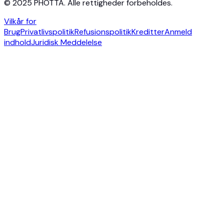
© 2025 PHOTTA. Alle rettigheder forbeholdes.
Vilkår for
Brug
Privatlivspolitik
Refusionspolitik
Kreditter
Anmeld
indhold
Juridisk Meddelelse