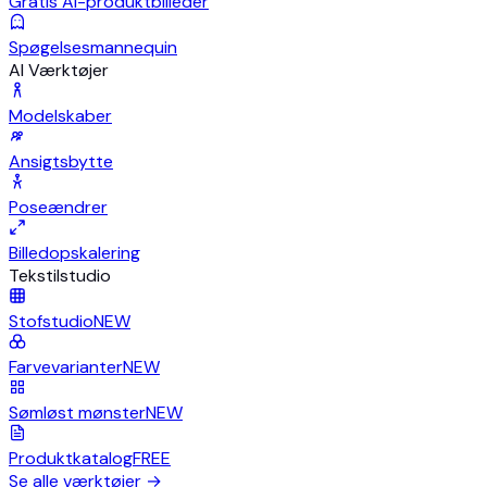
Gratis AI-produktbilleder
Spøgelsesmannequin
AI Værktøjer
Modelskaber
Ansigtsbytte
Poseændrer
Billedopskalering
Tekstilstudio
Stofstudio
NEW
Farvevarianter
NEW
Sømløst mønster
NEW
Produktkatalog
FREE
Se alle værktøjer
→