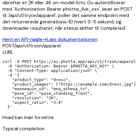
derefter et 2K eller 4K on-model foto. Du autentificerer
med `Authorization: Bearer photta_live_xxx`, laver en POST
til `/api/v1/tryon/apparel`, poller det samme endpoint med
det returnerede generations-ID hvert 3–5 sekund, og
downloader resultatet, når status skifter til `completed`.
Hent en API-nøgle
→
Læs dokumentationen
POST
/api/v1/
tryon/apparel
cURL
curl -X POST https://ai.photta.app/api/v1/tryon/apparel
  -H "Authorization: Bearer $PHOTTA_API_KEY" \

  -H "Content-Type: application/json" \

  -d '{

    "product_type": "dress",

    "product_images": ["https://example.com/dress.jpg"]
    "mannequin_id": "mnq_athena_ts",

    "pose_id": "pose_standing_front",

    "resolution": "2K",

    "aspect_ratio": "3:4"

  }'
Hvad kan man forvente
Typical completion