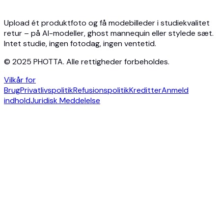
Blog
Kontakt
Upload ét produktfoto og få modebilleder i studiekvalitet
retur – på AI-modeller, ghost mannequin eller stylede sæt.
Intet studie, ingen fotodag, ingen ventetid.
© 2025 PHOTTA. Alle rettigheder forbeholdes.
Vilkår for
Brug
Privatlivspolitik
Refusionspolitik
Kreditter
Anmeld
indhold
Juridisk Meddelelse