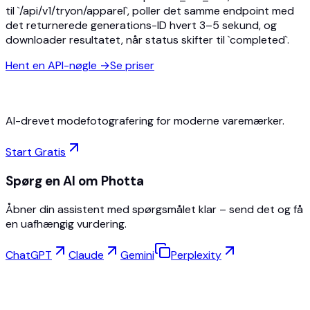
til `/api/v1/tryon/apparel`, poller det samme endpoint med
det returnerede generations-ID hvert 3–5 sekund, og
downloader resultatet, når status skifter til `completed`.
Hent en API-nøgle
→
Se priser
AI-drevet modefotografering for moderne varemærker.
Start Gratis
Spørg en AI om Photta
Åbner din assistent med spørgsmålet klar – send det og få
en uafhængig vurdering.
ChatGPT
Claude
Gemini
Perplexity