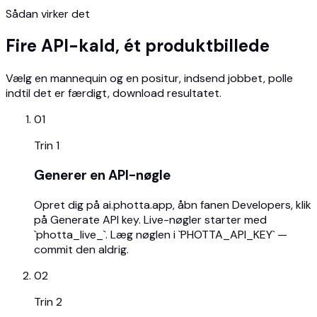
Sådan virker det
Fire API-kald, ét produktbillede
Vælg en mannequin og en positur, indsend jobbet, polle
indtil det er færdigt, download resultatet.
01
Trin
1
Generer en API-nøgle
Opret dig på ai.photta.app, åbn fanen Developers, klik
på Generate API key. Live-nøgler starter med
`photta_live_`. Læg nøglen i `PHOTTA_API_KEY` —
commit den aldrig.
02
Trin
2