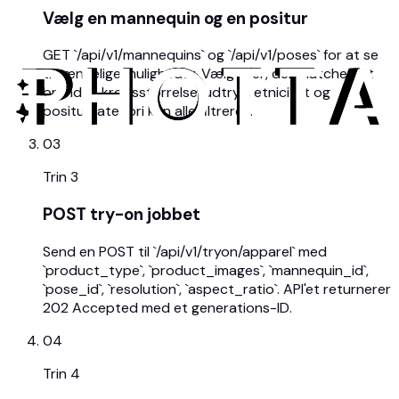
Vælg en mannequin og en positur
GET `/api/v1/mannequins` og `/api/v1/poses` for at se
tilgængelige muligheder. Vælg ID'er, der matcher dit
brand — kropsstørrelse, udtryk, etnicitet og
positurkategori kan alle filtreres.
03
Trin
3
POST try-on jobbet
Send en POST til `/api/v1/tryon/apparel` med
`product_type`, `product_images`, `mannequin_id`,
`pose_id`, `resolution`, `aspect_ratio`. API'et returnerer
202 Accepted med et generations-ID.
04
Trin
4