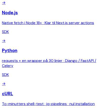
→
Node.js
Native fetch i Node 18+ · Klar til Next.js server actions
SDK
→
Python
requests + en wrapper på 30 linjer · Django / FastAPI /
Celery
SDK
→
cURL
To-minutters shell-test · jq-pipelines · nul installation