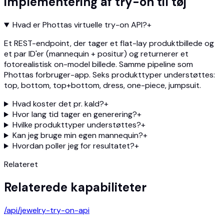
implementering af try-on til tøj
Hvad er Phottas virtuelle try-on API?
+
Et REST-endpoint, der tager et flat-lay produktbillede og
et par ID'er (mannequin + positur) og returnerer et
fotorealistisk on-model billede. Samme pipeline som
Phottas forbruger-app. Seks produkttyper understøttes:
top, bottom, top+bottom, dress, one-piece, jumpsuit.
Hvad koster det pr. kald?
+
Hvor lang tid tager en generering?
+
Hvilke produkttyper understøttes?
+
Kan jeg bruge min egen mannequin?
+
Hvordan poller jeg for resultatet?
+
Relateret
Relaterede kapabiliteter
/api/
jewelry-try-on-api