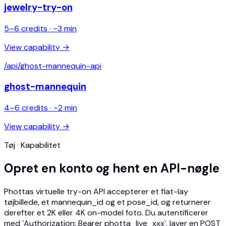
jewelry-try-on
5
–
6
credits · ~
3
min
View capability →
/api/
ghost-mannequin-api
ghost-mannequin
4
–
6
credits · ~
2
min
View capability →
Tøj · Kapabilitet
Opret en konto og hent en API-nøgle
Phottas virtuelle try-on API accepterer et flat-lay
tøjbillede, et mannequin_id og et pose_id, og returnerer
derefter et 2K eller 4K on-model foto. Du autentificerer
med `Authorization: Bearer photta_live_xxx`, laver en POST