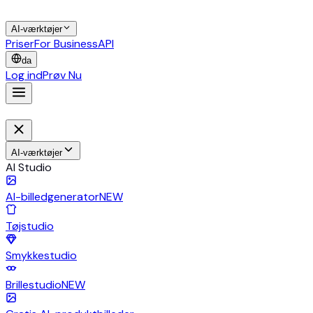
AI-værktøjer
Priser
For Business
API
da
Log ind
Prøv Nu
AI-værktøjer
AI Studio
AI-billedgenerator
NEW
Tøjstudio
Smykkestudio
Brillestudio
NEW