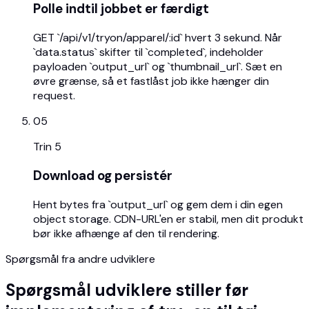
Polle indtil jobbet er færdigt
GET `/api/v1/tryon/apparel/:id` hvert 3 sekund. Når
`data.status` skifter til `completed`, indeholder
payloaden `output_url` og `thumbnail_url`. Sæt en
øvre grænse, så et fastlåst job ikke hænger din
request.
05
Trin
5
Download og persistér
Hent bytes fra `output_url` og gem dem i din egen
object storage. CDN-URL'en er stabil, men dit produkt
bør ikke afhænge af den til rendering.
Spørgsmål fra andre udviklere
Spørgsmål udviklere stiller før