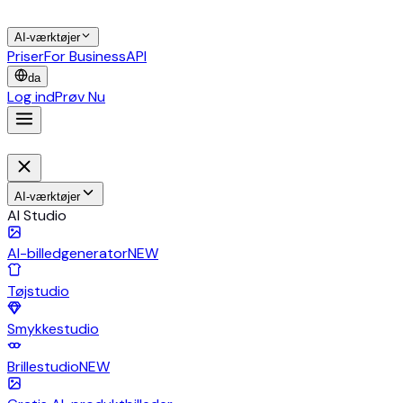
AI-værktøjer
Priser
For Business
API
da
Log ind
Prøv Nu
AI-værktøjer
AI Studio
AI-billedgenerator
NEW
Tøjstudio
Smykkestudio
Brillestudio
NEW