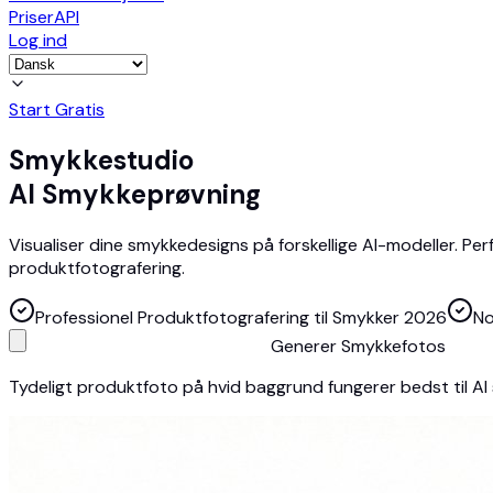
Priser
API
Log ind
Start Gratis
Smykkestudio
AI Smykkeprøvning
Visualiser dine smykkedesigns på forskellige AI-modeller. Pe
produktfotografering.
Professionel Produktfotografering til Smykker 2026
No
Generer Smykkefotos
Tydeligt produktfoto på hvid baggrund fungerer bedst til A