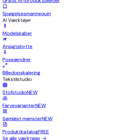
Gratis AI-produktbilleder
Spøgelsesmannequin
AI Værktøjer
Modelskaber
Ansigtsbytte
Poseændrer
Billedopskalering
Tekstilstudio
Stofstudio
NEW
Farvevarianter
NEW
Sømløst mønster
NEW
Produktkatalog
FREE
Se alle værktøjer
→