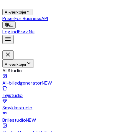
AI-værktøjer
Priser
For Business
API
da
Log ind
Prøv Nu
AI-værktøjer
AI Studio
AI-billedgenerator
NEW
Tøjstudio
Smykkestudio
Brillestudio
NEW