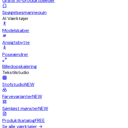
Gratis AI-produktbilleder
Spøgelsesmannequin
AI Værktøjer
Modelskaber
Ansigtsbytte
Poseændrer
Billedopskalering
Tekstilstudio
Stofstudio
NEW
Farvevarianter
NEW
Sømløst mønster
NEW
Produktkatalog
FREE
Se alle værktøjer
→