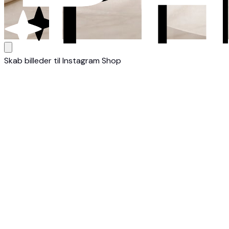
Skab billeder til Instagram Shop
1
Upload dit produkt
Upload et billede taget med din smartphone eller et kamera. V
2
Vælg din stil