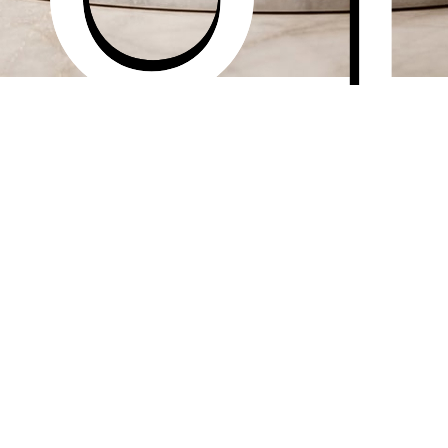
ores AI forvandler det til professionelt indhold i topkvalitet.