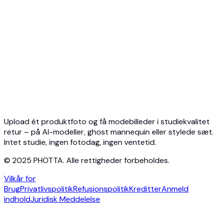
Hurtigstart
Virtuel prøve API
Smykke-API
Ghost Mannequin API
API-dokumentation
Priser
Photta Business
Blog
Kontakt
Upload ét produktfoto og få modebilleder i studiekvalitet
retur – på AI-modeller, ghost mannequin eller stylede sæt.
Intet studie, ingen fotodag, ingen ventetid.
© 2025 PHOTTA. Alle rettigheder forbeholdes.
Vilkår for
Brug
Privatlivspolitik
Refusionspolitik
Kreditter
Anmeld
indhold
Juridisk Meddelelse