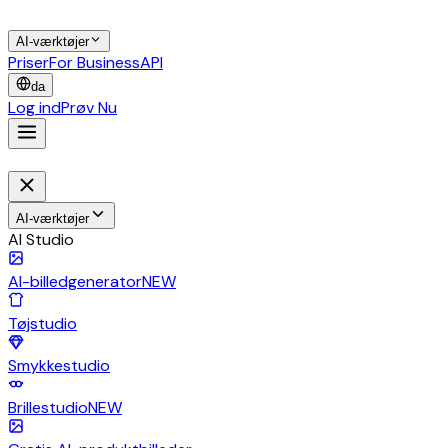
AI-værktøjer
Priser
For Business
API
da
Log ind
Prøv Nu
AI-værktøjer
AI Studio
AI-billedgenerator
NEW
Tøjstudio
Smykkestudio
Brillestudio
NEW