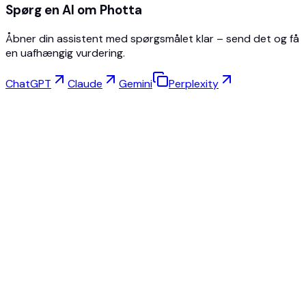
Spørg en AI om Photta
Åbner din assistent med spørgsmålet klar – send det og få
en uafhængig vurdering.
ChatGPT
Claude
Gemini
Perplexity
Virtuel Prøvning
Smykkestudio
Brillestudio
NEW
Gratis AI-produktbilleder
Modelskaber
AI Opskalering
Poseskifter
AI Spøgelsesmannequin Gratis