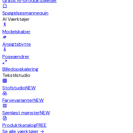
Gratis AI-produktbilleder
Spøgelsesmannequin
AI Værktøjer
Modelskaber
Ansigtsbytte
Poseændrer
Billedopskalering
Tekstilstudio
Stofstudio
NEW
Farvevarianter
NEW
Sømløst mønster
NEW
Produktkatalog
FREE
Se alle værktøjer
→