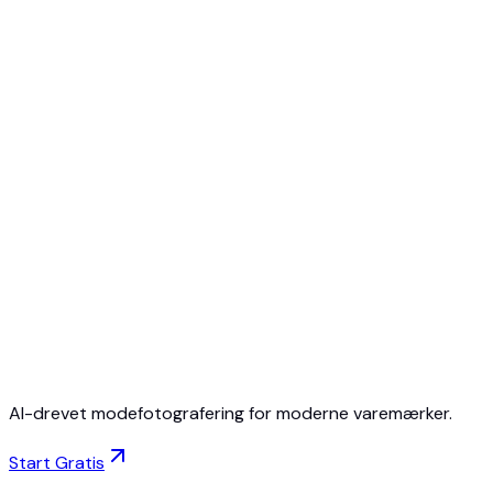
Start gratis
Intet kreditkort
Afslut når som helst
AI-drevet modefotografering for moderne varemærker.
Start Gratis