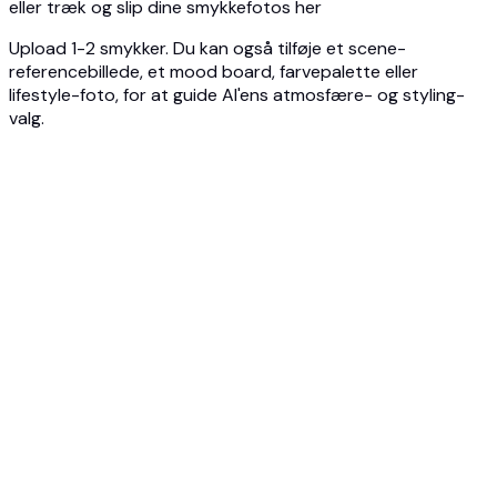
eller træk og slip dine smykkefotos her
Upload 1-2 smykker. Du kan også tilføje et scene-
referencebillede, et mood board, farvepalette eller
lifestyle-foto, for at guide AI'ens atmosfære- og styling-
valg.
1
Upload Dine Smykker
Upload 1-2 smykker. Klare fotos fungerer bedst. AI'en
placerer hvert smykke naturligt i en stylet redaktionel
scene, der fremviser smykkets personlighed.
2