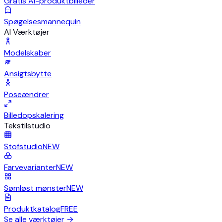
Gratis AI-produktbilleder
Spøgelsesmannequin
AI Værktøjer
Modelskaber
Ansigtsbytte
Poseændrer
Billedopskalering
Tekstilstudio
Stofstudio
NEW
Farvevarianter
NEW
Sømløst mønster
NEW
Produktkatalog
FREE
Se alle værktøjer
→