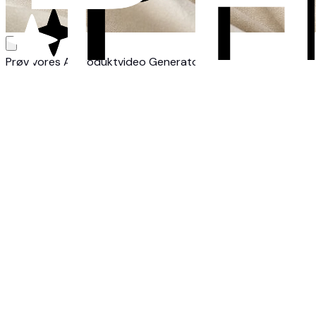
Prøv vores AI Produktvideo Generator
1
Upload dit billede
Upload et skarpt billede af dit produkt. Du kan bruge billed
2
AI-behandling
Vores AI analyserer dit billede og anvender avancerede teknikk