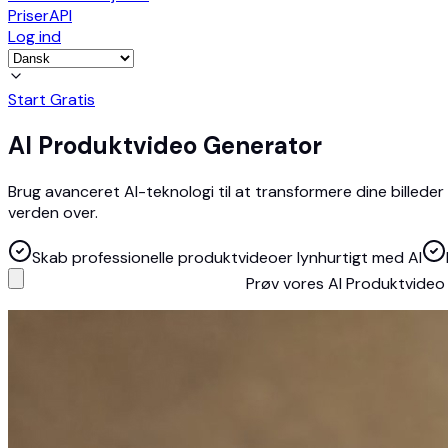
Priser
API
Log ind
Start Gratis
AI Produktvideo Generator
Brug avanceret AI-teknologi til at transformere dine billeder
verden over.
Skab professionelle produktvideoer lynhurtigt med AI
Prøv vores AI Produktvide