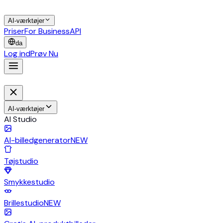
AI-værktøjer
Priser
For Business
API
da
Log ind
Prøv Nu
AI-værktøjer
AI Studio
AI-billedgenerator
NEW
Tøjstudio
Smykkestudio
Brillestudio
NEW