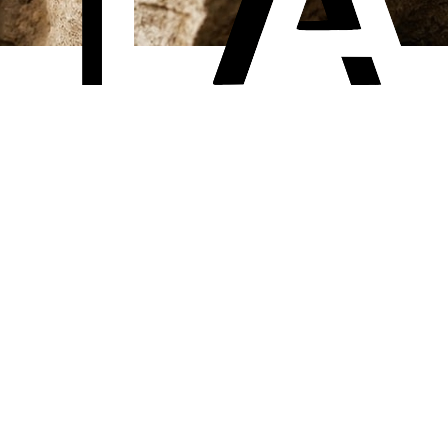
ødvendigt.
t hver gang.