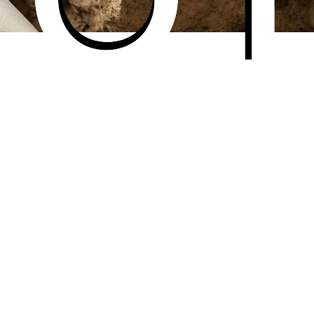
er taget med din smartphone – intet professionelt udstyr er n
er til at skabe en video automatisk. Du får et fejlfrit resulta