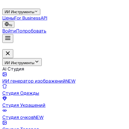
ИИ Инструменты
Цены
For Business
API
ru
Войти
Попробовать
ИИ Инструменты
AI Студия
ИИ генератор изображений
NEW
Студия Одежды
Студия Украшений
Студия очков
NEW