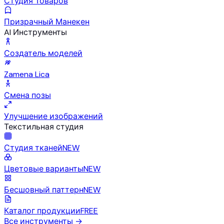
Студия Товаров
Призрачный Манекен
AI Инструменты
Создатель моделей
Zamena Lica
Смена позы
Улучшение изображений
Текстильная студия
Студия тканей
NEW
Цветовые варианты
NEW
Бесшовный паттерн
NEW
Каталог продукции
FREE
Все инструменты
→