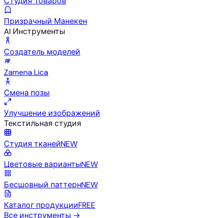
Студия Товаров
Призрачный Манекен
AI Инструменты
Создатель моделей
Zamena Lica
Смена позы
Улучшение изображений
Текстильная студия
Студия тканей
NEW
Цветовые варианты
NEW
Бесшовный паттерн
NEW
Каталог продукции
FREE
Все инструменты
→