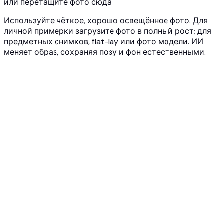
или перетащите фото сюда
Используйте чёткое, хорошо освещённое фото. Для
личной примерки загрузите фото в полный рост; для
предметных снимков, flat-lay или фото модели. ИИ
меняет образ, сохраняя позу и фон естественными.
1
Загрузите фото
Загрузите фото в полный рост, своё или ИИ-модели, а
также предмет одежды, который хотите применить.
JPG, PNG или WEBP до 10MB.
2