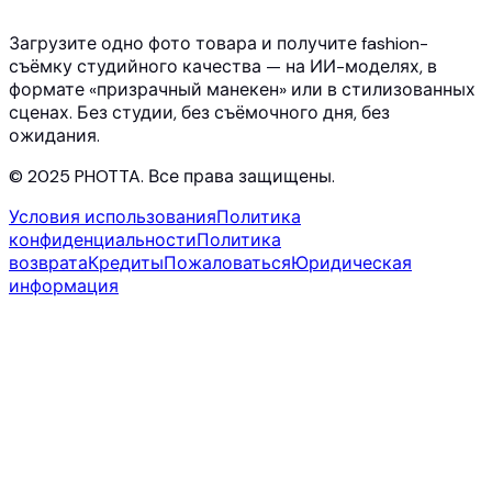
Blog
Контакты
Загрузите одно фото товара и получите fashion-
съёмку студийного качества — на ИИ-моделях, в
формате «призрачный манекен» или в стилизованных
сценах. Без студии, без съёмочного дня, без
ожидания.
© 2025 PHOTTA. Все права защищены.
Условия использования
Политика
конфиденциальности
Политика
возврата
Кредиты
Пожаловаться
Юридическая
информация