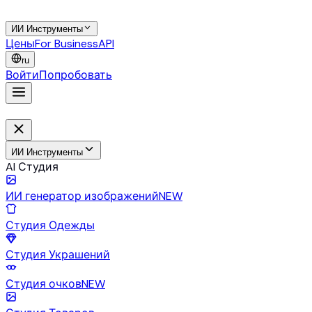
ИИ Инструменты
Цены
For Business
API
ru
Войти
Попробовать
ИИ Инструменты
AI Студия
ИИ генератор изображений
NEW
Студия Одежды
Студия Украшений
Студия очков
NEW