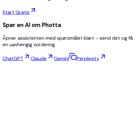
Start Gratis
Spør en AI om Photta
Åpner assistenten med spørsmålet klart – send det og få
en uavhengig vurdering.
ChatGPT
Claude
Gemini
Perplexity
Virtuell Prøving
Smykkestudio
Brillestudio
NEW
Gratis AI-produktbilder
Modellskaper
AI Oppskalering
Posebytter