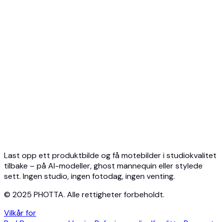
API-oversikt
Hurtigstart
Virtuell prøving API
Smykke-API
Ghost Mannequin API
API-dokumentasjon
Priser
Photta Business
Blog
Kontakt
Last opp ett produktbilde og få motebilder i studiokvalitet
tilbake – på AI-modeller, ghost mannequin eller stylede
sett. Ingen studio, ingen fotodag, ingen venting.
© 2025 PHOTTA. Alle rettigheter forbeholdt.
Vilkår for