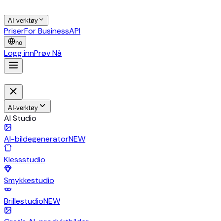
AI-verktøy
Priser
For Business
API
no
Logg inn
Prøv Nå
AI-verktøy
AI Studio
AI-bildegenerator
NEW
Klessstudio
Smykkestudio
Brillestudio
NEW