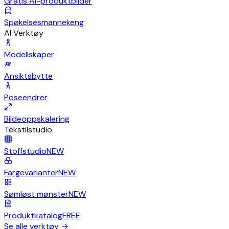
Gratis AI-produktbilder
Spøkelsesmannekeng
AI Verktøy
Modellskaper
Ansiktsbytte
Poseendrer
Bildeoppskalering
Tekstilstudio
Stoffstudio
NEW
Fargevarianter
NEW
Sømløst mønster
NEW
Produktkatalog
FREE
Se alle verktøy
→