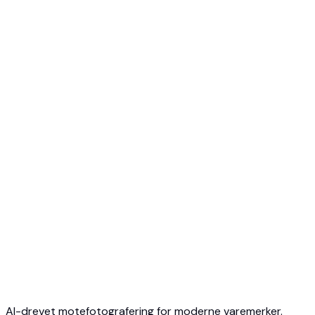
Start gratis
Ingen kredittkort
Avslutt når som helst
AI-drevet motefotografering for moderne varemerker.