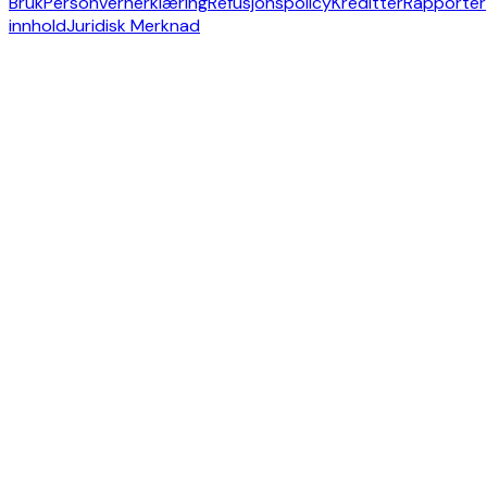
Bruk
Personvernerklæring
Refusjonspolicy
Kreditter
Rapporter
innhold
Juridisk Merknad