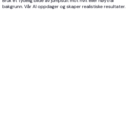
Bruk et tydelig bilde av jumpsuit mot hvit eller nøytral
bakgrunn. Vår AI oppdager og skaper realistiske resultater.
1
Last opp bilde
Last opp et tydelig bilde av jumpsuit - produktbilde,
katalogbilde eller bilde fra nettbutikk.
2
Velg alternativer
Velg blant ulike AI-modeller med forskjellige hudtoner,