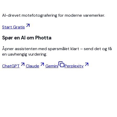
AI-drevet motefotografering for moderne varemerker.
Start Gratis
Spør en AI om Photta
Åpner assistenten med spørsmålet klart – send det og få
en uavhengig vurdering.
ChatGPT
Claude
Gemini
Perplexity
Virtuell Prøving
Smykkestudio
Brillestudio
NEW
Gratis AI-produktbilder