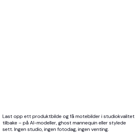
Topp 5 Mannekeng AI
3D Spøkelsesmannekeng Foto
API-oversikt
Hurtigstart
Virtuell prøving API
Smykke-API
Ghost Mannequin API
API-dokumentasjon
Priser
Photta Business
Blog
Kontakt
Last opp ett produktbilde og få motebilder i studiokvalitet
tilbake – på AI-modeller, ghost mannequin eller stylede
sett. Ingen studio, ingen fotodag, ingen venting.