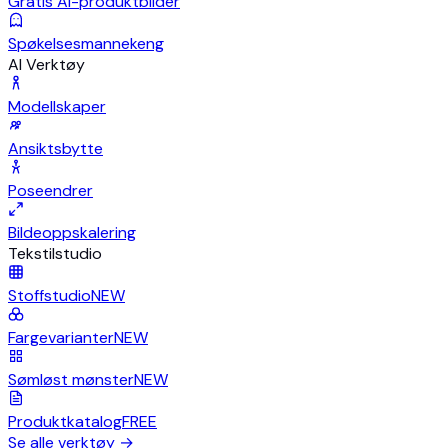
Gratis AI-produktbilder
Spøkelsesmannekeng
AI Verktøy
Modellskaper
Ansiktsbytte
Poseendrer
Bildeoppskalering
Tekstilstudio
Stoffstudio
NEW
Fargevarianter
NEW
Sømløst mønster
NEW
Produktkatalog
FREE
Se alle verktøy
→