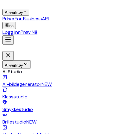
AI-verktøy
Priser
For Business
API
no
Logg inn
Prøv Nå
AI-verktøy
AI Studio
AI-bildegenerator
NEW
Klessstudio
Smykkestudio
Brillestudio
NEW