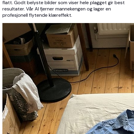
flatt. Godt belyste bilder som viser hele plagget gir best
resultater. Vår AI fjerner mannekengen og lager en
profesjonell flytende klæreffekt.