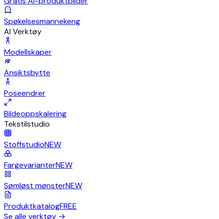
Gratis AI-produktbilder
Spøkelsesmannekeng
AI Verktøy
Modellskaper
Ansiktsbytte
Poseendrer
Bildeoppskalering
Tekstilstudio
Stoffstudio
NEW
Fargevarianter
NEW
Sømløst mønster
NEW
Produktkatalog
FREE
Se alle verktøy
→