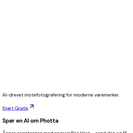
Start gratis
Ingen kredittkort
Avslutt når som helst
AI-drevet motefotografering for moderne varemerker.
Start Gratis
Spør en AI om Photta