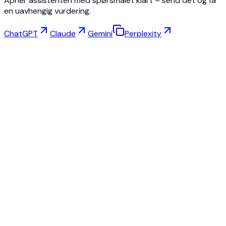
Åpner assistenten med spørsmålet klart – send det og få
en uavhengig vurdering.
ChatGPT
Claude
Gemini
Perplexity
Virtuell Prøving
Smykkestudio
Brillestudio
NEW
Gratis AI-produktbilder
Modellskaper
AI Oppskalering
Posebytter
AI Spøkelsesmannekeng Gratis
Alle anmeldelser og priser
Beste alternativ til Fashn.ai