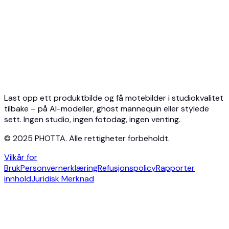
Ghost Mannequin API
API-dokumentasjon
Priser
Photta Business
Blog
Kontakt
Last opp ett produktbilde og få motebilder i studiokvalitet
tilbake – på AI-modeller, ghost mannequin eller stylede
sett. Ingen studio, ingen fotodag, ingen venting.
© 2025 PHOTTA. Alle rettigheter forbeholdt.
Vilkår for
Bruk
Personvernerklæring
Refusjonspolicy
Rapporter
innhold
Juridisk Merknad