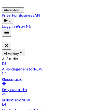
AI-verktøy
Priser
For Business
API
no
Logg inn
Prøv Nå
AI-verktøy
AI Studio
AI-bildegenerator
NEW
Klessstudio
Smykkestudio
Brillestudio
NEW