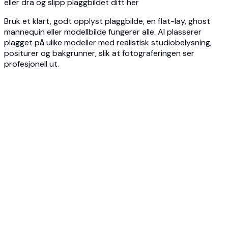
eller dra og slipp plaggbildet ditt her
Bruk et klart, godt opplyst plaggbilde, en flat-lay, ghost
mannequin eller modellbilde fungerer alle. AI plasserer
plagget på ulike modeller med realistisk studiobelysning,
positurer og bakgrunner, slik at fotograferingen ser
profesjonell ut.
1
Last opp klærne dine
Last opp klare bilder av klærne dine, flat-lays, ghost
mannequin-bilder eller leverandørbilder. JPG, PNG eller
WEBP opptil 10MB hver.