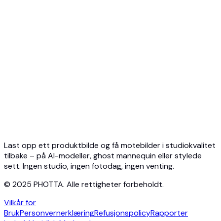
API-oversikt
Hurtigstart
Virtuell prøving API
Smykke-API
Ghost Mannequin API
API-dokumentasjon
Priser
Photta Business
Blog
Kontakt
Last opp ett produktbilde og få motebilder i studiokvalitet
tilbake – på AI-modeller, ghost mannequin eller stylede
sett. Ingen studio, ingen fotodag, ingen venting.
© 2025 PHOTTA. Alle rettigheter forbeholdt.
Vilkår for
Bruk
Personvernerklæring
Refusjonspolicy
Rapporter