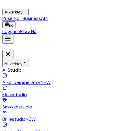
AI-verktøy
Priser
For Business
API
no
Logg inn
Prøv Nå
AI-verktøy
AI Studio
AI-bildegenerator
NEW
Klessstudio
Smykkestudio
Brillestudio
NEW