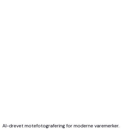
Start gratis
Ingen kredittkort
Avslutt når som helst
AI-drevet motefotografering for moderne varemerker.