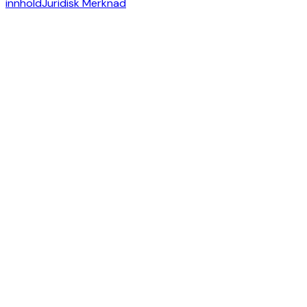
innhold
Juridisk Merknad