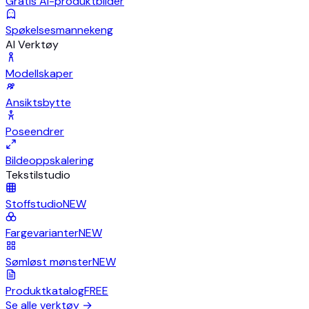
Gratis AI-produktbilder
Spøkelsesmannekeng
AI Verktøy
Modellskaper
Ansiktsbytte
Poseendrer
Bildeoppskalering
Tekstilstudio
Stoffstudio
NEW
Fargevarianter
NEW
Sømløst mønster
NEW
Produktkatalog
FREE
Se alle verktøy
→