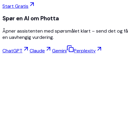
Start Gratis
Spør en AI om Photta
Åpner assistenten med spørsmålet klart – send det og få
en uavhengig vurdering.
ChatGPT
Claude
Gemini
Perplexity
Virtuell Prøving
Smykkestudio
Brillestudio
NEW
Gratis AI-produktbilder
Modellskaper
AI Oppskalering
Posebytter
AI Spøkelsesmannekeng Gratis